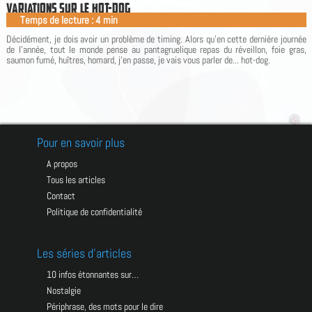
V
A
R
I
A
T
I
O
N
S
S
U
R
L
E
H
O
T
-
D
O
G
Temps de lecture :
4
min
|
Décidément, je dois avoir un problème de timing. Alors qu'en cette dernière journée
de l'année, tout le monde pense au pantagruelique repas du réveillon, foie gras,
saumon fumé, huîtres, homard, j'en passe, je vais vous parler de... hot-dog.
Pour en savoir plus
A propos
Tous les articles
Contact
Politique de confidentialité
Les séries d’articles
10 infos étonnantes sur…
Nostalgie
Périphrase, des mots pour le dire