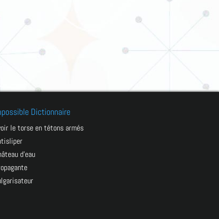
mpossible Dictionnaire
avoir le torse en tétons armés
ntisliper
château d’eau
propagante
vulgarisateur