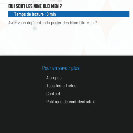
Q
U
I
S
O
N
T
L
E
S
N
I
N
E
O
L
D
M
E
N
?
Temps de lecture :
3
min
|
Avez-vous déjà entendu parler des Nine Old Men ?
Pour en savoir plus
A propos
Tous les articles
Contact
Politique de confidentialité