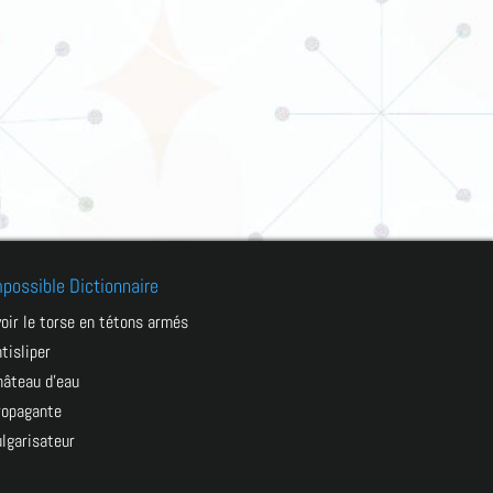
mpossible Dictionnaire
avoir le torse en tétons armés
ntisliper
château d’eau
propagante
vulgarisateur