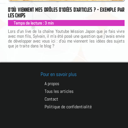
D
'
O
Ù
V
I
E
N
N
E
N
T
M
E
S
D
R
Ô
L
E
S
D
'
I
D
É
E
S
D
A
R
T
I
C
L
E
S
?
-
E
X
E
M
P
L
E
P
A
R
L
E
S
C
H
I
P
S
Temps de lecture :
3
min
|
Lors d'un live de la chaîne Youtube Mission Japon que je fais vivre
avec mon fils, Sylvain, il m'a été posé une question que j'avais envie
de développer avec vous ici : d'où me viennent les idées des sujets
que je traite dans le blog ?
Pour en savoir plus
A propos
Tous les articles
Contact
Politique de confidentialité