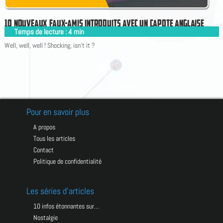
1
0
N
O
U
V
E
A
U
X
F
A
U
X
-
A
M
I
S
I
N
T
R
O
D
U
I
T
S
A
V
E
C
U
N
C
A
P
O
T
E
A
N
G
L
A
I
S
E
Temps de lecture :
4
min
|
Well, well, well ! Shocking, isn't it ?
Pour en savoir plus
A propos
Tous les articles
Contact
Politique de confidentialité
Les séries d’articles
10 infos étonnantes sur…
Nostalgie