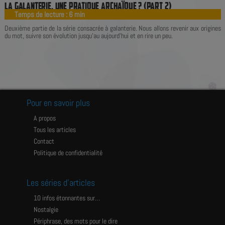
L
A
G
A
L
A
N
T
E
R
I
E
,
U
N
E
P
R
A
T
I
Q
U
E
A
R
C
H
A
Ï
Q
U
E
?
(
P
A
R
T
2
)
Temps de lecture :
6
min
|
Deuxième partie de la série consacrée à galanterie. Nous allons revenir aux origines
du mot, suivre son évolution jusqu'au aujourd'hui et en rire un peu.
Pour en savoir plus
A propos
Tous les articles
Contact
Politique de confidentialité
Les séries d’articles
10 infos étonnantes sur…
Nostalgie
Périphrase, des mots pour le dire