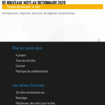
D
E
N
O
U
V
E
A
U
X
M
O
T
S
A
U
D
I
C
T
I
O
N
N
A
I
R
E
2
0
2
0
Temps de lecture :
4
min
|
Antispécisme, bigorexie, bore-out, divulgâcher, emportiérage...
Pour en savoir plus
A propos
Tous les articles
Contact
Politique de confidentialité
Les séries d’articles
10 infos étonnantes sur…
Nostalgie
Périphrase, des mots pour le dire