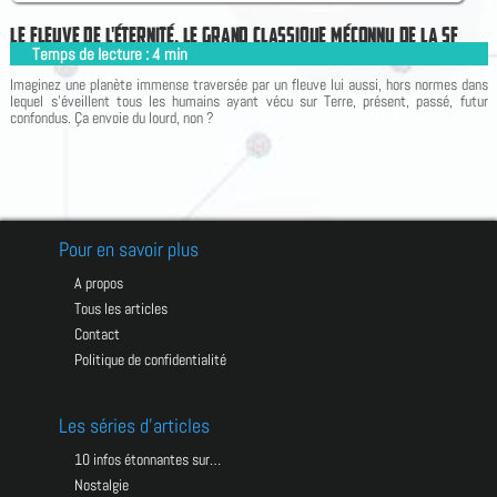
L
E
F
L
E
U
V
E
D
E
L
'
É
T
E
R
N
I
T
É
,
L
E
G
R
A
N
D
C
L
A
S
S
I
Q
U
E
M
É
C
O
N
N
U
D
E
L
A
S
F
Temps de lecture :
4
min
|
Imaginez une planète immense traversée par un fleuve lui aussi, hors normes dans
lequel s’éveillent tous les humains ayant vécu sur Terre, présent, passé, futur
confondus. Ça envoie du lourd, non ?
Pour en savoir plus
A propos
Tous les articles
Contact
Politique de confidentialité
Les séries d’articles
10 infos étonnantes sur…
Nostalgie