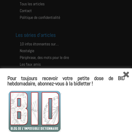
Tous les articles
Contact
Politique de confidentialité
Les séries d’articles
10 infos étonnantes sur…
Nostalgie
Périphrase, des mots pour le dire
Les faux amis
Les histoires étonnantes
Pour toujours recevoir votre petite dose de BID
Les jeux
hebdomadaire, abonnez-vous à la bidletter !
L’Impossible Dictionnaire
avoir le torse en tétons armés
antisliper
château d’eau
propagante
vulgarisateur