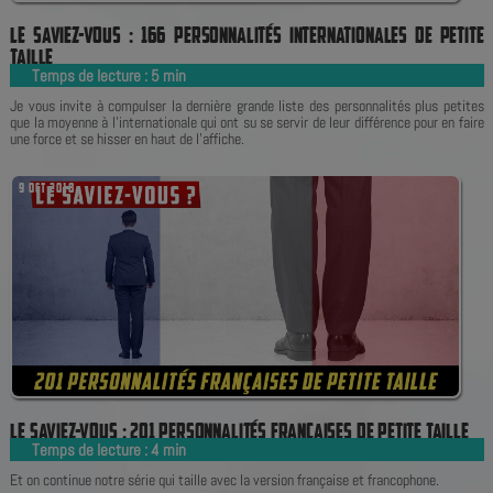
L
E
S
A
V
I
E
Z
-
V
O
U
S
:
1
6
6
P
E
R
S
O
N
N
A
L
I
T
É
S
I
N
T
E
R
N
A
T
I
O
N
A
L
E
S
D
E
P
E
T
I
T
E
T
A
I
L
L
E
Temps de lecture :
5
min
|
Je vous invite à compulser la dernière grande liste des personnalités plus petites
que la moyenne à l'internationale qui ont su se servir de leur différence pour en faire
une force et se hisser en haut de l'affiche.
9 OCT 2018
L
E
S
A
V
I
E
Z
-
V
O
U
S
:
2
0
1
P
E
R
S
O
N
N
A
L
I
T
É
S
F
R
A
N
Ç
A
I
S
E
S
D
E
P
E
T
I
T
E
T
A
I
L
L
E
Temps de lecture :
4
min
|
Et on continue notre série qui taille avec la version française et francophone.