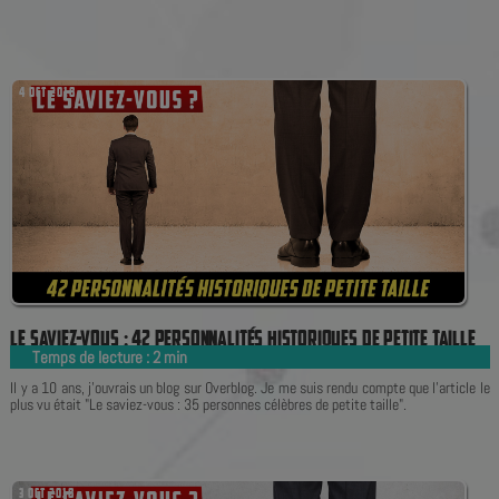
4 OCT 2018
L
E
S
A
V
I
E
Z
-
V
O
U
S
:
4
2
P
E
R
S
O
N
N
A
L
I
T
É
S
H
I
S
T
O
R
I
Q
U
E
S
D
E
P
E
T
I
T
E
T
A
I
L
L
E
Temps de lecture :
2
min
|
Il y a 10 ans, j'ouvrais un blog sur Overblog. Je me suis rendu compte que l'article le
plus vu était "Le saviez-vous : 35 personnes célèbres de petite taille".
3 OCT 2018