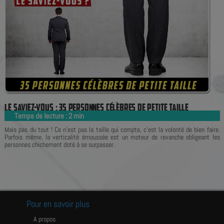
L
E
S
A
V
I
E
Z
-
V
O
U
S
:
3
5
P
E
R
S
O
N
N
E
S
C
É
L
È
B
R
E
S
D
E
P
E
T
I
T
E
T
A
I
L
L
E
Temps de lecture :
2
min
|
Mais pas du tout ! Ce n'est pas la taille qui compte, c'est la volonté de bien faire.
Parfois même, la verticalité émoussée est un moteur de revanche obligeant les
personnes chichement doté à se surpasser.
Pour en savoir plus
A propos