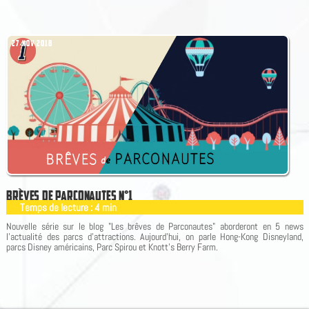
27 NOV 2018
B
R
È
V
E
S
D
E
P
A
R
C
O
N
A
U
T
E
S
N
°
1
Temps de lecture :
4
min
|
Nouvelle série sur le blog "Les brêves de Parconautes" aborderont en 5 news
l'actualité des parcs d'attractions. Aujourd'hui, on parle Hong-Kong Disneyland,
parcs Disney américains, Parc Spirou et Knott's Berry Farm.