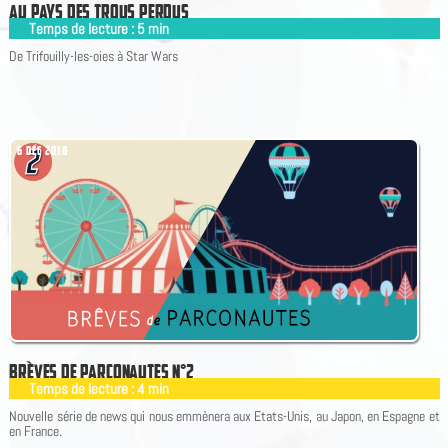
A
U
P
A
Y
S
D
E
S
T
R
O
U
S
P
E
R
D
U
S
Temps de lecture :
5
min
|
De Trifouilly-les-oies à Star Wars
6 DÉC 2018
B
R
È
V
E
S
D
E
P
A
R
C
O
N
A
U
T
E
S
N
°
2
Temps de lecture :
4
min
|
Nouvelle série de news qui nous emmènera aux Etats-Unis, au Japon, en Espagne et
en France.