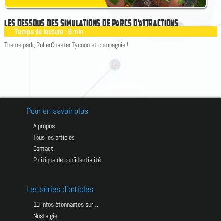
L
E
S
D
E
S
S
O
U
S
D
E
S
S
I
M
U
L
A
T
I
O
N
S
D
E
P
A
R
C
S
D
A
T
T
R
A
C
T
I
O
N
S
Temps de lecture :
6
min
|
Theme park, RollerCoaster Tycoon et compagnie !
Pour en savoir plus
A propos
Tous les articles
Contact
Politique de confidentialité
Les séries d’articles
10 infos étonnantes sur…
Nostalgie