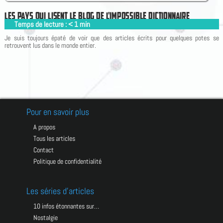
L
E
S
P
A
Y
S
Q
U
I
L
I
S
E
N
T
L
E
B
L
O
G
D
E
L
'
I
M
P
O
S
S
I
B
L
E
D
I
C
T
I
O
N
N
A
I
R
E
Temps de lecture :
< 1
min
|
Je suis toujours épaté de voir que des articles écrits pour quelques potes se
retrouvent lus dans le monde entier.
Pour en savoir plus
A propos
Tous les articles
Contact
Politique de confidentialité
Les séries d’articles
10 infos étonnantes sur…
Nostalgie