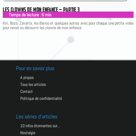
L
E
S
C
L
O
W
N
S
D
E
M
O
N
E
N
F
A
N
C
E
–
P
A
R
T
I
E
3
Temps de lecture :
6
min
|
Kiri, Bozo, Zavatta, les Barios et quelques autres avec pour chaque une petite vidéo
pour revoir ou découvrir les clowns de mon enfance.
Pour en savoir plus
A propos
Tous les articles
Contact
Politique de confidentialité
Les séries d’articles
10 infos étonnantes sur…
Nostalgie