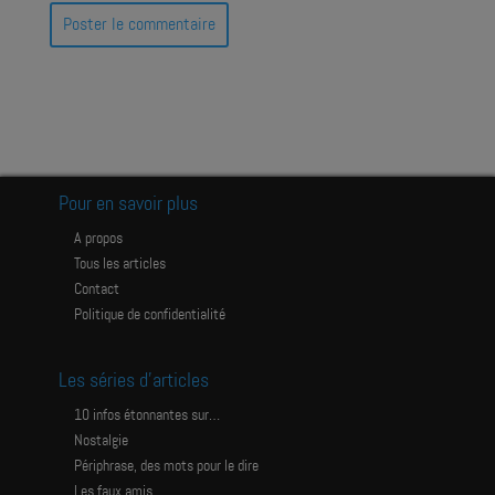
Pour en savoir plus
A propos
Tous les articles
Contact
Politique de confidentialité
Les séries d’articles
10 infos étonnantes sur…
Nostalgie
Périphrase, des mots pour le dire
Les faux amis