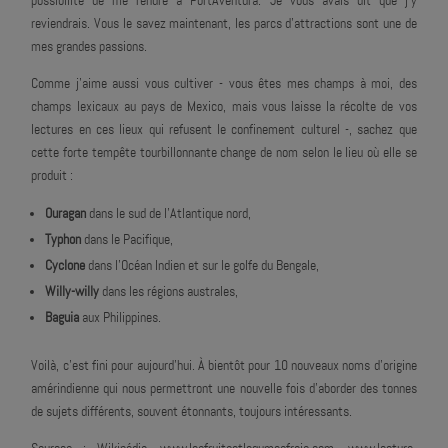
possibilité de me rendre à PortAventura. Je vous avais dit que j'y
reviendrais. Vous le savez maintenant, les parcs d'attractions sont une de
mes grandes passions.
Comme j'aime aussi vous cultiver - vous êtes mes champs à moi, des
champs lexicaux au pays de Mexico, mais vous laisse la récolte de vos
lectures en ces lieux qui refusent le confinement culturel -, sachez que
cette forte tempête tourbillonnante change de nom selon le lieu où elle se
produit :
Ouragan
dans le sud de l'Atlantique nord,
Typhon
dans le Pacifique,
Cyclone
dans l'Océan Indien et sur le golfe du Bengale,
Willy-willy
dans les régions australes,
Baguia
aux Philippines.
Voilà, c'est fini pour aujourd'hui. À bientôt pour 10 nouveaux noms d'origine
amérindienne qui nous permettront une nouvelle fois d'aborder des tonnes
de sujets différents, souvent étonnants, toujours intéressants.