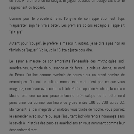
du Sud. À la différence du cougar, le jaguar possède un pelage tacheté, le
rapprochant du léopard.
Comme pour le précédent félin, l'origine de son appellation est tupi.
"yaguareté" signifie "vraie bête". Les premiers colons espagnols l'appelait
"el tigre".
Autant pour "cougar", je préfère le masculin, autant, je ne dirais pas non au
féminin de "jaguar". Voilà, voilà ! C'était juste pour dire.
Le jaguar a marqué de son empreinte l'ensemble des mythologies sud-
américaines, symbole de puissance et de force. La culture Moche, au nord
du Pérou, l'utilise comme symbole de pouvoir sur un grand nombre de
céramiques. Oui oui, la culture moche existe et n'est pas ce que vous
imaginez, rien à voir avec celle du kitch. Parfois appelée Mochica, la culture
Moche est une culture précolombienne pré-incaïque de la côte nord
péruvienne qui connue son heure de gloire entre 100 et 700 après JC.
Maintenant, si par mégarde un malotru vous traite de moche, vous pourrez
le remercier avec sourire puisque l'insultant individu rendra hommage sans
le savoir à l'histoire des peuples amérindiens en vous nommant comme leur
descendant direct.