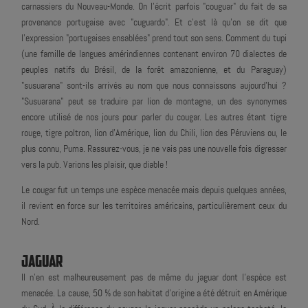
carnassiers du Nouveau-Monde. On l'écrit parfois "couguar" du fait de sa
provenance portugaise avec "cuguardo". Et c'est là qu'on se dit que
l'expression "portugaises ensablées" prend tout son sens. Comment du tupi
(une famille de langues amérindiennes contenant environ 70 dialectes de
peuples natifs du Brésil, de la forêt amazonienne, et du Paraguay)
"susuarana" sont-ils arrivés au nom que nous connaissons aujourd'hui ?
"Susuarana" peut se traduire par lion de montagne, un des synonymes
encore utilisé de nos jours pour parler du cougar. Les autres étant tigre
rouge, tigre poltron, lion d'Amérique, lion du Chili, lion des Péruviens ou, le
plus connu, Puma. Rassurez-vous, je ne vais pas une nouvelle fois digresser
vers la pub. Varions les plaisir, que diable !
Le cougar fut un temps une espèce menacée mais depuis quelques années,
il revient en force sur les territoires américains, particulièrement ceux du
Nord.
JAGUAR
Il n'en est malheureusement pas de même du jaguar dont l'espèce est
menacée. La cause, 50 % de son habitat d’origine a été détruit en Amérique