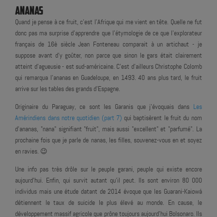
ANANAS
Quand je pense à ce fruit, c'est l'Afrique qui me vient en tête. Quelle ne fut
donc pas ma surprise d'apprendre que l'étymologie de ce que l'explorateur
français de 16è siècle Jean Fonteneau comparait à un artichaut - je
suppose avant d'y goûter, non parce que sinon le gars était clairement
atteint d'agueusie - est sud-américaine. C'est d'ailleurs Christophe Colomb
qui remarqua l’ananas en Guadeloupe, en 1493. 40 ans plus tard, le fruit
arrive sur les tables des grands d'Espagne.
Originaire du Paraguay, ce sont les Garanis que j'évoquais dans
Les
Amérindiens dans notre quotidien (part 7)
qui baptisèrent le fruit du nom
d'ananas, "nana" signifiant "fruit", mais aussi "excellent" et "parfumé". La
prochaine fois que je parle de nanas, les filles, souvenez-vous en et soyez
en ravies. 😉
Une info pas très drôle sur le peuple garani, peuple qui existe encore
aujourd'hui. Enfin, qui survit autant qu'il peut. Ils sont environ 80 000
individus mais une étude datant de 2014 évoque que les Guarani-Kaiowá
détiennent le taux de suicide le plus élevé au monde. En cause, le
développement massif agricole que prône toujours aujourd'hui Bolsonaro. Ils