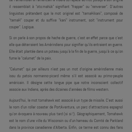
il ressemblait à "oto:mahùk" signifiant "frapper" ou "renverser". D'autres
linguistes prétendent que le mot originel est "temaHikani", composé de
"temaH" couper et du suffixe "kani" instrument, soit "instrument pour
couper". Logique.
Si on parle à son propos de hache de guerre, c'est en effet parce que c'est
elle que déterraient les Amérindiens pour signifier qu'ils entraient en guerre.
Elle était plantée dans un poteau jusqu'à la fin de la guerre, jusqu'à ce qu'on
fume le "calumet" de la paix.
"Calumet" qui par ailleurs n'est pas un mot d'origine amérindienne mais
issu du patois normanno-picard même s'il est associé au primo-peuple
américain. Il désigne cette longue pipe que notre inconscient collectif
associe aux Indiens, après des dizaines d'années de films western.
Aujourd'hui, le mot tomahawk est associé à un type de missile. C'est aussi
le nom d'un roller coaster de PortAventura, un parc d'attractions espagnol
qu'on évoquera à nouveau plus tard (si si !). Géographiquement, Tomahawk
est le nom d'une ville du Wisconsin ou d'un hameau du Comté de Parkland
dans la province canadienne d'Alberta. Enfin, ce terme est connu des fans