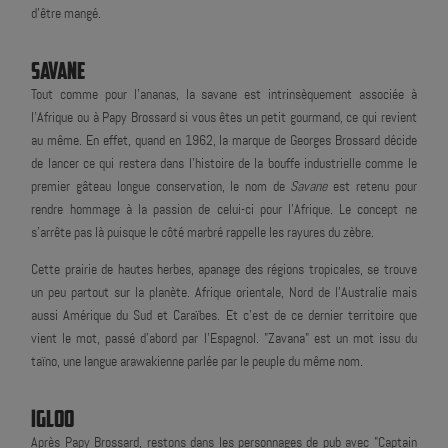
d’être mangé.
SAVANE
Tout comme pour l'ananas, la savane est intrinsèquement associée à
l'Afrique ou à Papy Brossard si vous êtes un petit gourmand, ce qui revient
au même. En effet, quand en 1962, la marque de Georges Brossard décide
de lancer ce qui restera dans l'histoire de la bouffe industrielle comme le
premier gâteau longue conservation, le nom de
Savane
est retenu pour
rendre hommage à la passion de celui-ci pour l'Afrique. Le concept ne
s'arrête pas là puisque le côté marbré rappelle les rayures du zèbre.
Cette prairie de hautes herbes, apanage des régions tropicales, se trouve
un peu partout sur la planète. Afrique orientale, Nord de l'Australie mais
aussi Amérique du Sud et Caraïbes. Et c'est de ce dernier territoire que
vient le mot, passé d'abord par l'Espagnol. "Zavana" est un mot issu du
taïno, une langue arawakienne parlée par le peuple du même nom.
IGLOO
Après Papy Brossard, restons dans les personnages de pub avec "Captain