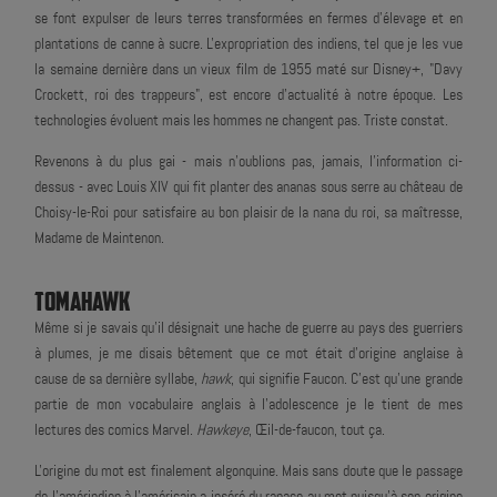
se font expulser de leurs terres transformées en fermes d’élevage et en
plantations de canne à sucre. L'expropriation des indiens, tel que je les vue
la semaine dernière dans un vieux film de 1955 maté sur Disney+, "Davy
Crockett, roi des trappeurs", est encore d'actualité à notre époque. Les
technologies évoluent mais les hommes ne changent pas. Triste constat.
Revenons à du plus gai - mais n'oublions pas, jamais, l'information ci-
dessus - avec Louis XIV qui fit planter des ananas sous serre au château de
Choisy-le-Roi pour satisfaire au bon plaisir de la nana du roi, sa maîtresse,
Madame de Maintenon.
TOMAHAWK
Même si je savais qu'il désignait une hache de guerre au pays des guerriers
à plumes, je me disais bêtement que ce mot était d'origine anglaise à
cause de sa dernière syllabe,
hawk
, qui signifie Faucon. C'est qu'une grande
partie de mon vocabulaire anglais à l'adolescence je le tient de mes
lectures des comics Marvel.
Hawkeye
, Œil-de-faucon, tout ça.
L'origine du mot est finalement algonquine. Mais sans doute que le passage
de l'amérindien à l'américain a inséré du rapace au mot puisqu'à son origine