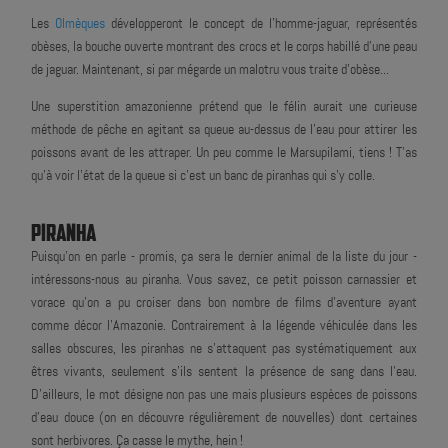
Les
Olmèques
développeront le concept de l'homme-jaguar, représentés
obèses, la bouche ouverte montrant des crocs et le corps habillé d'une peau
de jaguar. Maintenant, si par mégarde un malotru vous traite d'obèse...
Une superstition amazonienne prétend que le félin aurait une curieuse
méthode de pêche en agitant sa queue au-dessus de l'eau pour attirer les
poissons avant de les attraper. Un peu comme le Marsupilami, tiens ! T'as
qu'à voir l'état de la queue si c'est un banc de piranhas qui s'y colle.
PIRANHA
Puisqu'on en parle - promis, ça sera le dernier animal de la liste du jour -
intéressons-nous au piranha. Vous savez, ce petit poisson carnassier et
vorace qu'on a pu croiser dans bon nombre de films d'aventure ayant
comme décor l'Amazonie. Contrairement à la légende véhiculée dans les
salles obscures, les piranhas ne s'attaquent pas systématiquement aux
êtres vivants, seulement s'ils sentent la présence de sang dans l'eau.
D'ailleurs, le mot désigne non pas une mais plusieurs espèces de poissons
d'eau douce (on en découvre régulièrement de nouvelles) dont certaines
sont herbivores. Ça casse le mythe, hein !