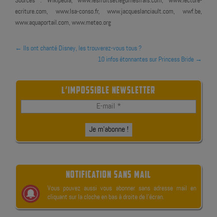
Sources : Wikipédia, www.lesfruitsetlegumesfrais.com, www.lecture-
ecriture.com, www.lsa-conso.fr, www.jacqueslanciault.com, wwf.be,
www.aquaportail.com, www.meteo.org
←
Ils ont chanté Disney, les trouverez-vous tous ?
10 infos étonnantes sur Princess Bride
→
L’IMPOSSIBLE NEWSLETTER
NOTIFICATION SANS MAIL
Vous pouvez aussi vous abonner sans adresse mail en
cliquant sur la cloche en bas à droite de l’écran.