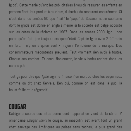
Igloo". Cette manie qu'ont les publicitaires à vouloir rassurer les enfants en
personnifiant leur produit à du vieux, du barbu, du rassurant assurément. Si
c'est dans les années 80 que "naît" le "papa" du Savane, notre capitaine
dont le grade est donné en anglais même si la société est belge accoste
sur les côtes de la réclame en 1967. Dans les années 2000, Iglo - non
parce qu'en fait, j'en toujours cru que c'était Captain Igloo avec 2 "o" mais
en fait, il n'y en a qu'un seul - rajeuni l’emblème de la marque. Des
consommateurs mécontents gueulent. Faut vraiment rien avoir à foutre.
Chacun son combat. Et donc, finalement, le vieux barbu revient dans les
écrans pub.
Tout ça pour dire que
Igloo
signifie "maison" en inuit ou chez les esquimaux
comme on dit chez Gervais. Ben oui, comme on est dans la pub, la
boustifaille et le régressif...
COUGAR
Catégorie courue des sites porno dont l’appellation vient de la série TV
américaine
Cougar Town
, le cougar, au masculin, est avant tout un grand
chat sauvage des Amériques au pelage sans taches, le plus grand des