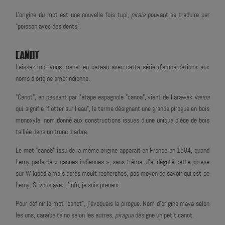
L'origine du mot est une nouvelle fois tupi,
piraia
pouvant se traduire par
"poisson avec des dents".
CANOT
Laissez-moi vous mener en bateau avec cette série d'embarcations aux
noms d'origine amérindienne.
"Canot", en passant par l'étape espagnole "canoa", vient de l'arawak
kanoa
qui signifie "flotter sur l'eau", le terme désignant une grande pirogue en bois
monoxyle, nom donné aux constructions issues d'une unique pièce de bois
taillée dans un tronc d'arbre.
Le mot "canoë" issu de la même origine apparaît en France en 1584, quand
Leroy parle de « canoes indiennes », sans tréma. J'ai dégoté cette phrase
sur Wikipédia mais après moult recherches, pas moyen de savoir qui est ce
Leroy. Si vous avez l'info, je suis preneur.
Pour définir le mot "canot", j'évoquais la pirogue. Nom d'origine maya selon
les uns, caraïbe taino selon les autres,
piragua
désigne un petit canot.