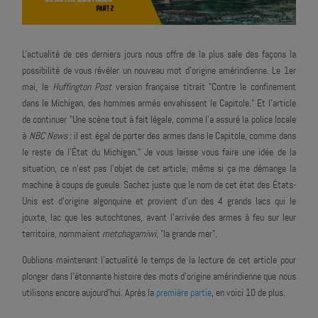
L'actualité de ces derniers jours nous offre de la plus sale des façons la
possibilité de vous révéler un nouveau mot d'origine amérindienne. Le 1er
mai, le
Huffington Post
version française titrait "Contre le confinement
dans le Michigan, des hommes armés envahissent le Capitole." Et l'article
de continuer "Une scène tout à fait légale, comme l’a assuré la police locale
à
NBC News
: il est égal de porter des armes dans le Capitole, comme dans
le reste de l’État du Michigan." Je vous laisse vous faire une idée de la
situation, ce n'est pas l'objet de cet article, même si ça me démange la
machine à coups de gueule. Sachez juste que le nom de cet état des États-
Unis est d'origine algonquine et provient d'un des 4 grands lacs qui le
jouxte, lac que les autochtones, avant l'arrivée des armes à feu sur leur
territoire, nommaient
metchagamiwi
, "la grande mer".
Oublions maintenant l'actualité le temps de la lecture de cet article pour
plonger dans l'étonnante histoire des mots d'origine amérindienne que nous
utilisons encore aujourd'hui. Après la
première partie
, en voici 10 de plus.