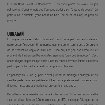
Plus au Nord - c'est le Nooooorrrd ! - on parle plutôt de kayak, un joli
palindrome d'origine inuit que l'on peut traduire par "bateau de peaux". On
parle aussi d'oumiak, grand canot en bois (ou os de baleine) et peau de
phoque.
OURAGAN
En langue française d'abord "huracan", puis "houragan" pour enfin devenir
notre actuel "ouragan". On remarque que le premier terme est très proche
de sa traduction anglaise "Hurrican". Bien sûr, l'origine est commune et
provient de l'indien caraïbe
hunraken
signifiant "dieu des tempêtes". C'est
assez dingue de penser que notre vison du monde devenue laïque s'exprime
parfois par l'intermédiaire de divinités précolombiennes.
Le passage du "k" en "g" peut s'expliquer par le mélange d'espagnol et de
caraïbe parlé dans les petites Antilles où la pratique est courante pour
d'autres mots. Une explication qui en vaut bien une autre.
Par ailleurs, je ne résiste pas juste à citer le nom d'Hurakan Condor, cette
tour en chute libre de 100 mètres que je kiffe à chaque fois que j'ai la