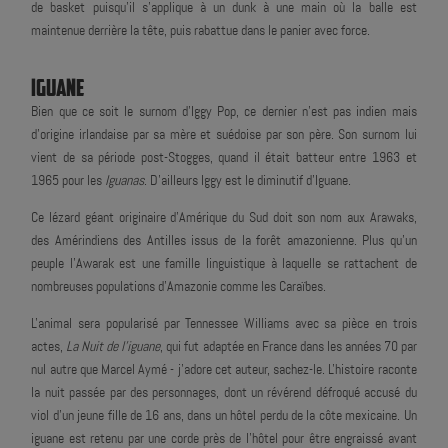
de basket puisqu'il s'applique à un dunk à une main où la balle est
maintenue derrière la tête, puis rabattue dans le panier avec force.
IGUANE
Bien que ce soit le surnom d'Iggy Pop, ce dernier n'est pas indien mais
d'origine irlandaise par sa mère et suédoise par son père. Son surnom lui
vient de sa période post-Stogges, quand il était batteur entre 1963 et
1965 pour les
Iguanas
. D'ailleurs Iggy est le diminutif d'Iguane.
Ce lézard géant originaire d'Amérique du Sud doit son nom aux Arawaks,
des Amérindiens des Antilles issus de la forêt amazonienne. Plus qu'un
peuple l'Awarak est une famille linguistique à laquelle se rattachent de
nombreuses populations d'Amazonie comme les Caraïbes.
L'animal sera popularisé par Tennessee Williams avec sa pièce en trois
actes,
La Nuit de l'iguane
, qui fut adaptée en France dans les années 70 par
nul autre que Marcel Aymé - j'adore cet auteur, sachez-le. L'histoire raconte
la nuit passée par des personnages, dont un révérend défroqué accusé du
viol d'un jeune fille de 16 ans, dans un hôtel perdu de la côte mexicaine. Un
iguane est retenu par une corde près de l’hôtel pour être engraissé avant