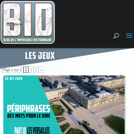
Menu
LES JEUX
Page 1 sur 3
1
2
3
»
25 OCT 2020