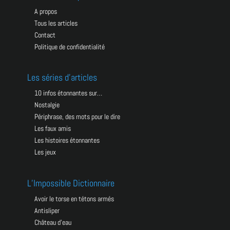
A propos
Tous les articles
Contact
Politique de confidentialité
Les séries d’articles
10 infos étonnantes sur…
Nostalgie
Périphrase, des mots pour le dire
Les faux amis
Les histoires étonnantes
Pour toujours recevoir votre petite dose de BID
Les jeux
hebdomadaire, abonnez-vous à la bidletter !
L’Impossible Dictionnaire
avoir le torse en tétons armés
antisliper
château d’eau