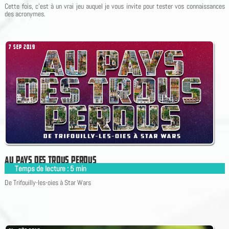
Cette fois, c'est à un vrai jeu auquel je vous invite pour tester vos connaissances
des acronymes.
7 SEP 2019
A
U
P
A
Y
S
D
E
S
T
R
O
U
S
P
E
R
D
U
S
Temps de lecture :
5
min
|
De Trifouilly-les-oies à Star Wars