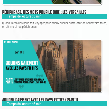
P
É
R
I
P
H
R
A
S
E
,
D
E
S
M
O
T
S
P
O
U
R
L
E
D
I
R
E
:
L
E
S
V
E
R
S
A
I
L
L
E
S
Temps de lecture :
5
min
|
Quand Versailles nous fait voyager pour mieux oublier notre état de sédentaire forcé,
on dit merci les périphrases.
31 MAI 2020
J
O
U
O
N
S
G
A
I
E
M
E
N
T
A
V
E
C
L
E
S
P
A
Y
S
F
I
C
T
I
F
S
(
P
A
R
T
1
)
Temps de lecture :
6
min
|