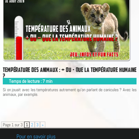
31 AOÛT 2019
T
E
M
P
É
R
A
T
U
R
E
D
E
S
A
N
I
M
A
U
X
:
+
O
U
-
Q
U
E
L
A
T
E
M
P
É
R
A
T
U
R
E
H
U
M
A
I
N
E
?
Temps de lecture :
7
min
|
Si on jouait avec les températures autrement qu'on parlant de canicules ? Avec les
animaux, par exemple.
Page 1 sur 3
1
2
3
»
Pour en savoir plus