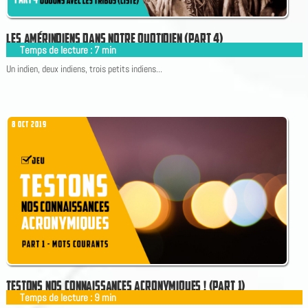
L
E
S
A
M
É
R
I
N
D
I
E
N
S
D
A
N
S
N
O
T
R
E
Q
U
O
T
I
D
I
E
N
(
P
A
R
T
4
)
Temps de lecture :
7
min
|
Un indien, deux indiens, trois petits indiens...
8 OCT 2019
T
E
S
T
O
N
S
N
O
S
C
O
N
N
A
I
S
S
A
N
C
E
S
A
C
R
O
N
Y
M
I
Q
U
E
S
!
(
P
A
R
T
1
)
Temps de lecture :
9
min
|