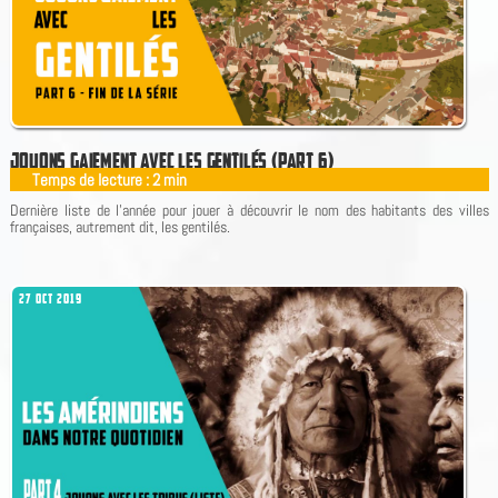
J
O
U
O
N
S
G
A
I
E
M
E
N
T
A
V
E
C
L
E
S
G
E
N
T
I
L
É
S
(
P
A
R
T
6
)
Temps de lecture :
2
min
|
Dernière liste de l'année pour jouer à découvrir le nom des habitants des villes
françaises, autrement dit, les gentilés.
27 OCT 2019