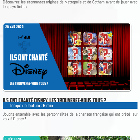
Découvrez les étonnantes origines de Metropolis et de Gotham avant de jouer avec
les pays fictifs
26 AVR 2020
I
L
S
O
N
T
C
H
A
N
T
É
D
I
S
N
E
Y
,
L
E
S
T
R
O
U
V
E
R
E
Z
-
V
O
U
S
T
O
U
S
?
Temps de lecture :
6
min
|
Jouons ensemble avec les personnalités de la chanson française qui ont prêté leur
voix à Disney !
1 FÉV 2020