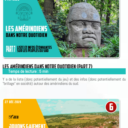
L
E
S
A
M
É
R
I
N
D
I
E
N
S
D
A
N
S
N
O
T
R
E
Q
U
O
T
I
D
I
E
N
(
P
A
R
T
7
)
Temps de lecture :
5
min
|
Y a de la liste (donc potentiellement du jeu) et des infos (donc potentiellement du
"brillage" en société) autour des amérindiens du sud.
27 DÉC 2019