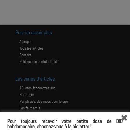
Pour en savoir plus
A propos
Tous les articles
Contact
Politique de confidentialité
Les séries d’articles
10 infos étonnantes sur…
Nostalgie
Périphrase, des mots pour le dire
Les faux amis
Les histoires étonnantes
Pour toujours recevoir votre petite dose de BID
Les jeux
hebdomadaire, abonnez-vous à la bidletter !