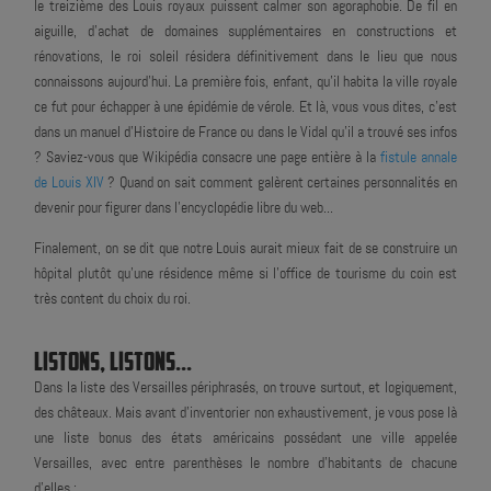
le treizième des Louis royaux puissent calmer son agoraphobie. De fil en
aiguille, d'achat de domaines supplémentaires en constructions et
rénovations, le roi soleil résidera définitivement dans le lieu que nous
connaissons aujourd'hui. La première fois, enfant, qu'il habita la ville royale
ce fut pour échapper à une épidémie de vérole. Et là, vous vous dites, c'est
dans un manuel d'Histoire de France ou dans le Vidal qu'il a trouvé ses infos
? Saviez-vous que Wikipédia consacre une page entière à la
fistule annale
de Louis XIV
? Quand on sait comment galèrent certaines personnalités en
devenir pour figurer dans l'encyclopédie libre du web...
Finalement, on se dit que notre Louis aurait mieux fait de se construire un
hôpital plutôt qu'une résidence même si l'office de tourisme du coin est
très content du choix du roi.
LISTONS, LISTONS...
Dans la liste des Versailles périphrasés, on trouve surtout, et logiquement,
des châteaux. Mais avant d'inventorier non exhaustivement, je vous pose là
une liste bonus des états américains possédant une ville appelée
Versailles, avec entre parenthèses le nombre d'habitants de chacune
d'elles :