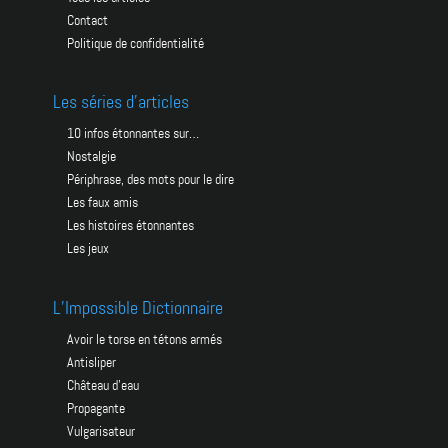
Contact
Politique de confidentialité
Les séries d’articles
10 infos étonnantes sur…
Nostalgie
Périphrase, des mots pour le dire
Les faux amis
Les histoires étonnantes
Pour toujours recevoir votre petite dose de BID
Les jeux
hebdomadaire, abonnez-vous à la bidletter !
L’Impossible Dictionnaire
avoir le torse en tétons armés
antisliper
château d’eau
propagante
vulgarisateur