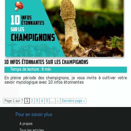
10 INFOS ÉTONNANTES SUR LES CHAMPIGNONS
Temps de lecture :
8
min
En pleine période des champignons, je vous invite à cultiver votre
savoir mycologique avec 10 infos étonnantes
Page 1 sur 7
1
2
3
4
5
…
»
Dernière page »
Pour en savoir plus
A propos
Tous les articles