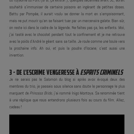
du royaume du Pont (si si, ça existe !), quelques décennies avant JC, aurait
souhaité s'immuniser de certains poisons en ingérant de petites doses.
Battu par Pompée, il aurait voulu se donner la mort en s’empoisonnant,
mais ne put mourir qu’en se faisant tuer par un mercenaire galate. Bien sûr,
on reste ici dans le cadre de la légende. Ne faites pas ça, les enfants. Moi,
j'ai testé avec le chocolat pendant tout le confinement et je me retrouve
avec le poids d'André le géant sans sa taille. Je roule comme une boule vers
la prochaine info. Ah oui, et puis la poudre d'Iocane, c'est aussi une
invention.
3 - DE L'ESCRIME VENGERESSE À
ESPRITS CRIMINELS
Je ne serais pas le Salomon du blog si après avoir évoqué deux des
membres du trio, je passais sous silence sans doute le personnage le plus
marquant de
Princess Bride
, j'ai nommé Inigo Montoya. Sa renommée tient
à une réplique que nous entendrons plusieurs fois au cours du film. Allez,
cadeau !