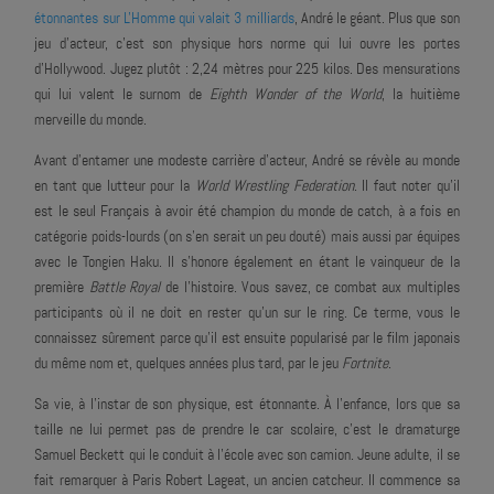
étonnantes sur L'Homme qui valait 3 milliards
, André le géant. Plus que son
jeu d'acteur, c'est son physique hors norme qui lui ouvre les portes
d'Hollywood. Jugez plutôt : 2,24 mètres pour 225 kilos. Des mensurations
qui lui valent le surnom de
Eighth Wonder of the World
, la huitième
merveille du monde.
Avant d'entamer une modeste carrière d'acteur, André se révèle au monde
en tant que lutteur pour la
World Wrestling Federation
. Il faut noter qu'il
est le seul Français à avoir été champion du monde de catch, à a fois en
catégorie poids-lourds (on s'en serait un peu douté) mais aussi par équipes
avec le Tongien Haku. Il s'honore également en étant le vainqueur de la
première
Battle Royal
de l'histoire. Vous savez, ce combat aux multiples
participants où il ne doit en rester qu'un sur le ring. Ce terme, vous le
connaissez sûrement parce qu'il est ensuite popularisé par le film japonais
du même nom et, quelques années plus tard, par le jeu
Fortnite
.
Sa vie, à l'instar de son physique, est étonnante. À l'enfance, lors que sa
taille ne lui permet pas de prendre le car scolaire, c'est le dramaturge
Samuel Beckett qui le conduit à l'école avec son camion. Jeune adulte, il se
fait remarquer à Paris Robert Lageat, un ancien catcheur. Il commence sa