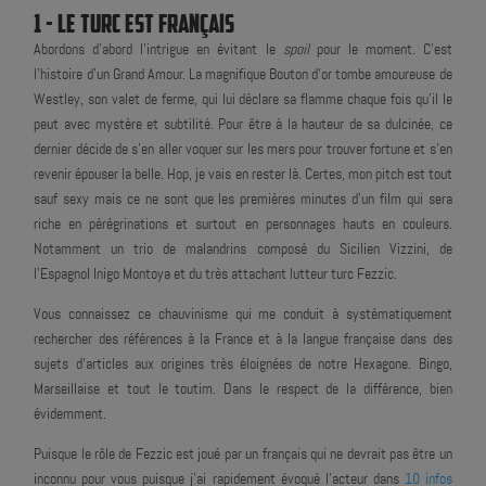
1 - LE TURC EST FRANÇAIS
Abordons d'abord l'intrigue en évitant le
spoil
pour le moment. C'est
l'histoire d'un Grand Amour. La magnifique Bouton d'or tombe amoureuse de
Westley, son valet de ferme, qui lui déclare sa flamme chaque fois qu'il le
peut avec mystère et subtilité. Pour être à la hauteur de sa dulcinée, ce
dernier décide de s'en aller voquer sur les mers pour trouver fortune et s'en
revenir épouser la belle. Hop, je vais en rester là. Certes, mon pitch est tout
sauf sexy mais ce ne sont que les premières minutes d'un film qui sera
riche en pérégrinations et surtout en personnages hauts en couleurs.
Notamment un trio de malandrins composé du Sicilien Vizzini, de
l'Espagnol Inigo Montoya et du très attachant lutteur turc Fezzic.
Vous connaissez ce chauvinisme qui me conduit à systématiquement
rechercher des références à la France et à la langue française dans des
sujets d'articles aux origines très éloignées de notre Hexagone. Bingo,
Marseillaise et tout le toutim. Dans le respect de la différence, bien
évidemment.
Puisque le rôle de Fezzic est joué par un français qui ne devrait pas être un
inconnu pour vous puisque j'ai rapidement évoqué l'acteur dans
10 infos