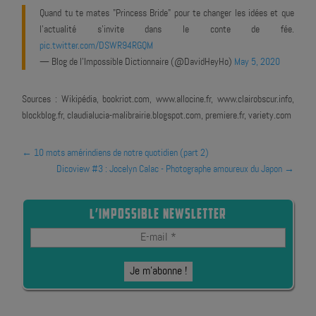
Quand tu te mates "Princess Bride" pour te changer les idées et que
l'actualité s'invite dans le conte de fée.
pic.twitter.com/DSWR94RGQM
— Blog de l'Impossible Dictionnaire (@DavidHeyHo)
May 5, 2020
Sources : Wikipédia, bookriot.com, www.allocine.fr, www.clairobscur.info,
blockblog.fr, claudialucia-malibrairie.blogspot.com, premiere.fr, variety.com
←
10 mots amérindiens de notre quotidien (part 2)
Dicoview #3 : Jocelyn Calac - Photographe amoureux du Japon
→
L’IMPOSSIBLE NEWSLETTER