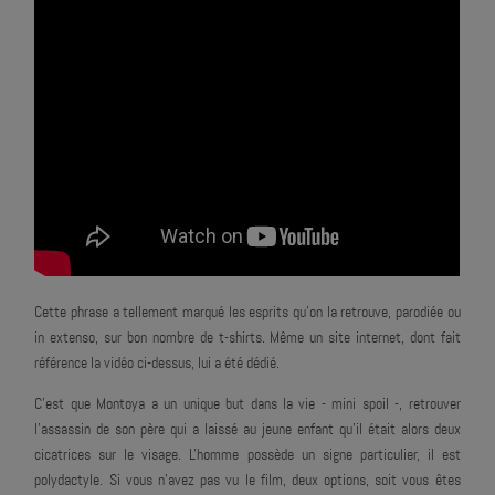
Cette phrase a tellement marqué les esprits qu'on la retrouve, parodiée ou
in extenso, sur bon nombre de t-shirts. Même un site internet, dont fait
référence la vidéo ci-dessus, lui a été dédié.
C'est que Montoya a un unique but dans la vie - mini spoil -, retrouver
l'assassin de son père qui a laissé au jeune enfant qu'il était alors deux
cicatrices sur le visage. L'homme possède un signe particulier, il est
polydactyle. Si vous n'avez pas vu le film, deux options, soit vous êtes