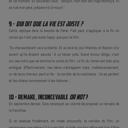
en ce moment. Et souvenez-vous : "Bonjour, mon nom est Inigo Montoya, tu
as tué mon père, prépare-toi à mourir."
9 -
QUI DIT QUE LA VIE EST JUSTE ?
Cette réplique dans la bouche de Peter Falk peut s'appliquer à la fin du
roman qui n'est pas aussi happy que pour le film.
"Ils chevauchèrent vers la liberté. Et au levé du jour Westley et Bouton d'or
surent qu'ils étaient sauvés." À un baiser près, Grand Amour oblige, c'est
sur ces mots que se termine le conte du film. La fin du roman est bien plus
ambiguë. Effectivement, nos héros s’échappent mais, malheureusement,
un de leurs chevaux perd un fer - le comble de la malchance - ils se perdent
et les chiens commencent à les talonner...
10 - REMAKE, INCONCEVABLE
OR NOT
?
En septembre dernier, Sony annonçait sa volonté de proposer un remake de
la franchise.
Si on analyse froidement, en mode brouzoufs, la carrière du film, on
remarquera que même s'il n'a pas fait un bide, son box-office est loin d'être