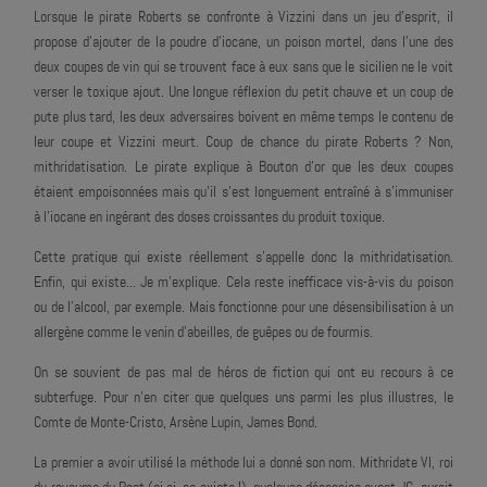
Lorsque le pirate Roberts se confronte à Vizzini dans un jeu d'esprit, il
propose d'ajouter de la poudre d'iocane, un poison mortel, dans l'une des
deux coupes de vin qui se trouvent face à eux sans que le sicilien ne le voit
verser le toxique ajout. Une longue réflexion du petit chauve et un coup de
pute plus tard, les deux adversaires boivent en même temps le contenu de
leur coupe et Vizzini meurt. Coup de chance du pirate Roberts ? Non,
mithridatisation. Le pirate explique à Bouton d'or que les deux coupes
étaient empoisonnées mais qu'il s'est longuement entraîné à s'immuniser
à l'iocane en ingérant des doses croissantes du produit toxique.
Cette pratique qui existe réellement s'appelle donc la mithridatisation.
Enfin, qui existe... Je m'explique. Cela reste inefficace vis-à-vis du poison
ou de l'alcool, par exemple. Mais fonctionne pour une désensibilisation à un
allergène comme le venin d'abeilles, de guêpes ou de fourmis.
On se souvient de pas mal de héros de fiction qui ont eu recours à ce
subterfuge. Pour n'en citer que quelques uns parmi les plus illustres, le
Comte de Monte-Cristo, Arsène Lupin, James Bond.
La premier a avoir utilisé la méthode lui a donné son nom. Mithridate VI, roi