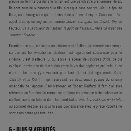
preuve sa femme qui dans le roman est une psychiatre prénommée Helen,
ils sont tous deux parents d'un fils, alors que dans
the real life
, il a épousé
Ilene, une photographe qui lui a donné deux filles, Jenny et Susanna. Il fait
appel à ce qu'en anglais on nomme
author surrogate
, un
Canada Dry
de
l'auteur.
Ça a la couleur de l'auteur, le goût de l'auteur… mais ce n'est pas
vraiment l'auteur
.
En même temps, certaines anecdotes sont réelles notamment concernant
sa carrière hollywoodienne. Goldman est également scénariste pour le
cinéma. C'est d'ailleurs lui qui écrira le scénar de
Princess Bride
, ce qui
explique le très peu de distorsion entre la version papier et pellicule, si ce
n'est la fin mais j'y reviendrai plus tard. On lui doit également
Butch
Cassidy et le Kid
, film qui réunissait les deux beaux gosses du cinéma
américain de l'époque,
Paul Newman et Robert Redford. Il fait d'ailleurs
référence au film dans le roman, se mettant en scène en train d'observer la
célèbre scène de falaise dont les similitudes avec
Les Falaises de la folie
au sommet desquelles nous faisons connaissance avec le pirate Roberts ne
sont sans doute pas fortuites.
6 - PLUS SI AFFINITÉS