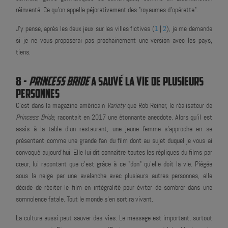
réinventé. Ce qu'on appelle péjorativement des "royaumes d'opérette".
J'y pense, après les deux jeux sur les villes fictives (
1
|
2
), je me demande
si je ne vous proposerai pas prochainement une version avec les pays,
tiens.
8 -
PRINCESS BRIDE
A SAUVÉ LA VIE DE PLUSIEURS
PERSONNES
C'est dans la magazine américain
Variety
que Rob Reiner, le réalisateur de
Princess Bride
, racontait en 2017 une étonnante anecdote. Alors qu'il est
assis à la table d'un restaurant, une jeune femme s'approche en se
présentant comme une grande fan du film dont au sujet duquel je vous ai
convoqué aujourd'hui. Elle lui dit connaître toutes les répliques du films par
cœur, lui racontant que c'est grâce à ce "don" qu'elle doit la vie. Piégée
sous la neige par une avalanche avec plusieurs autres personnes, elle
décide de réciter le film en intégralité pour éviter de sombrer dans une
somnolence fatale. Tout le monde s'en sortira vivant.
La culture aussi peut sauver des vies. Le message est important, surtout