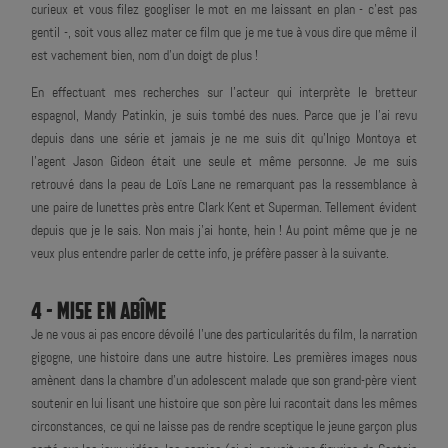
curieux et vous filez googliser le mot en me laissant en plan - c'est pas
gentil -, soit vous allez mater ce film que je me tue à vous dire que même il
est vachement bien, nom d'un doigt de plus !
En effectuant mes recherches sur l'acteur qui interprète le bretteur
espagnol, Mandy Patinkin, je suis tombé des nues. Parce que je l'ai revu
depuis dans une série et jamais je ne me suis dit qu'Inigo Montoya et
l'agent Jason Gideon était une seule et même personne. Je me suis
retrouvé dans la peau de Loïs Lane ne remarquant pas la ressemblance à
une paire de lunettes près entre Clark Kent et Superman. Tellement évident
depuis que je le sais. Non mais j'ai honte, hein ! Au point même que je ne
veux plus entendre parler de cette info, je préfère passer à la suivante.
4 - MISE EN ABÎME
Je ne vous ai pas encore dévoilé l'une des particularités du film, la narration
gigogne, une histoire dans une autre histoire. Les premières images nous
amènent dans la chambre d'un adolescent malade que son grand-père vient
soutenir en lui lisant une histoire que son père lui racontait dans les mêmes
circonstances, ce qui ne laisse pas de rendre sceptique le jeune garçon plus