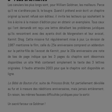
Les canulars les plus longs sont, pour William Goldman, les meilleurs. Parce
qu'il ne s’arrêtera pas là, le bougre. Quand il prétend avoir écrit un chapitre
original qu'aurait refusé son éditeur, il invite les lecteurs qui souhaitent le
lire à écrire à la maison d'édition pour en obtenir un exemplaire. Tous ceux
qui l'ont demandé ont reçu une lettre détaillant les problèmes juridiques
qu'ils rencontrent avec des ayants droit de Morgenstern et leur avocat,
Kermit Shog. Cette missive fut régulièrement mise à jour. La révision de
1987 mentionne le film, celle du 25e anniversaire comprend un addendum
sur la petite-fille de l'avocat de Kermit, pour le 30e anniversaire une note
de bas de page indique que les 3 pages du chapitre sont désormais
disponibles un site Web contenant simplement le texte des 3 lettres
originales. Il faudra attendre 2003 pour que le chapitre soit disponible en
ligne.
Le Bébé de Bouton d'or
, suite de
Princess Bride
, fut partiellement dévoilée
au fur et à mesure des rééditions anniversaires, mais jamais entièrement.
En raison, les mêmes fausses difficultés juridiques pour la sortir.
Un sacré farceur ce Goldman !