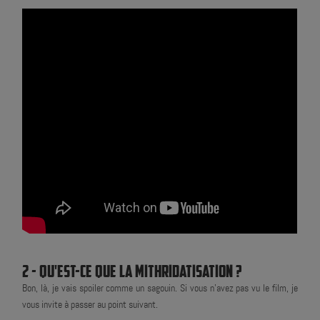
2 - QU'EST-CE QUE LA MITHRIDATISATION ?
Bon, là, je vais spoiler comme un sagouin. Si vous n'avez pas vu le film, je
vous invite à passer au point suivant.