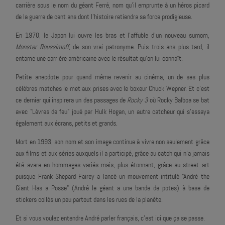
carrière sous le nom du géant Ferré, nom qu'il emprunte à un héros picard
de la guerre de cent ans dont l'histoire retiendra sa force prodigieuse.
En 1970, le Japon lui ouvre les bras et l'affuble d'un nouveau surnom,
Monster Roussimoff
, de son vrai patronyme. Puis trois ans plus tard, il
entame une carrière américaine avec le résultat qu'on lui connaît.
Petite anecdote pour quand même revenir au cinéma, un de ses plus
célèbres matches le met aux prises avec le boxeur Chuck Wepner. Et c'est
ce dernier qui inspirera un des passages de
Rocky 3
où Rocky Balboa se bat
avec "Lèvres de feu" joué par Hulk Hogan, un autre catcheur qui s'essaya
également aux écrans, petits et grands.
Mort en 1993, son nom et son image continue à vivre non seulement grâce
aux films et aux séries auxquels il a participé, grâce au catch qui n'a jamais
été avare en hommages variés mais, plus étonnant, grâce au street art
puisque Frank Shepard Fairey a lancé un mouvement intitulé "André the
Giant Has a Posse" (
André le géant a une bande de potes
) à base de
stickers collés un peu partout dans les rues de la planète.
Et si vous voulez entendre André parler français, c'est ici que ça se passe.