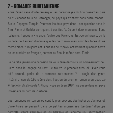
7 - ROMANCE RURITANIENNE
Vous l'avez sans doute remarqué, les personnages du trio présentés plus
haut viennent tous de l'étranger, de pays qui existent dans notre monde :
Sicile, Espagne, Turquie. Pourtant les deux pays dont il est question dans le
film, Florin et Guilder sont quant à eux fictifs. Ce sont deux monnaies, l'une
italienne, frappée à Florence, l'autre des Pays-Bas. Est-ce un hasard, ou la
volonté de l'auteur d'induire que les deux royaumes sont les faces d'une
même pièce ? Toujours est-il que les deux pays, notamment quand on tente
de les traduire en français, portent au final le même nom, Florin.
Je ne rate jamais une occasion de vous faire découvrir un nouveau mot peu
usité dans le langage courant. Je trouve le prochain très joli. Avez-vous
déjà entendu parler de la romance ruritanienne ? Il s'agit d'un genre
littéraire issu du 19e siècle dont l'action du premier roman a en user,
Le
Prisonnier de Zenda
de Anthony Hope sorti en 1894, se passe dans un pays
imaginaire du nom de Ruritanie.
Les romances ruritaniennes sont le plus souvent des histoires d'amour et
d'aventures se passant dans de petites monarchies "perdues" d'Europe
centrale, genre germaniques ou balkaniques, comme un Liechtenstein