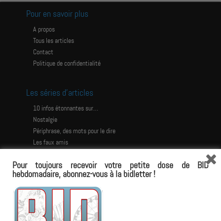
Pour en savoir plus
A propos
Tous les articles
Contact
Politique de confidentialité
Les séries d’articles
10 infos étonnantes sur…
Nostalgie
Périphrase, des mots pour le dire
Les faux amis
Les histoires étonnantes
Pour toujours recevoir votre petite dose de BID
Les jeux
hebdomadaire, abonnez-vous à la bidletter !
L’Impossible Dictionnaire
avoir le torse en tétons armés
antisliper