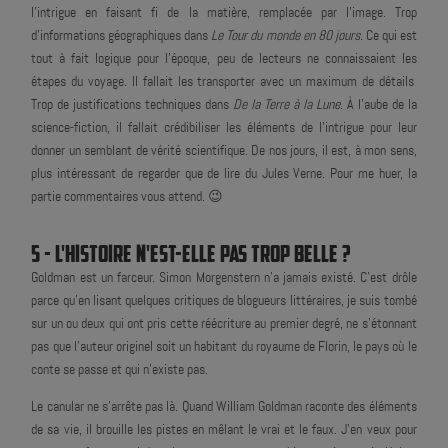
l'intrigue en faisant fi de la matière, remplacée par l'image. Trop
d'informations géographiques dans
Le Tour du monde en 80 jours
. Ce qui est
tout à fait logique pour l'époque, peu de lecteurs ne connaissaient les
étapes du voyage. Il fallait les transporter avec un maximum de détails
Trop de justifications techniques dans
De la Terre à la Lune
. À l'aube de la
science-fiction, il fallait crédibiliser les éléments de l'intrigue pour leur
donner un semblant de vérité scientifique. De nos jours, il est, à mon sens,
plus intéressant de regarder que de lire du Jules Verne. Pour me huer, la
partie commentaires vous attend. 😉
5 - L'HISTOIRE N'EST-ELLE PAS TROP BELLE ?
Goldman est un farceur. Simon Morgenstern n'a jamais existé. C'est drôle
parce qu'en lisant quelques critiques de blogueurs littéraires, je suis tombé
sur un ou deux qui ont pris cette réécriture au premier degré, ne s'étonnant
pas que l'auteur originel soit un habitant du royaume de Florin, le pays où le
conte se passe et qui n'existe pas.
Le canular ne s'arrête pas là. Quand William Goldman raconte des éléments
de sa vie, il brouille les pistes en mêlant le vrai et le faux. J'en veux pour