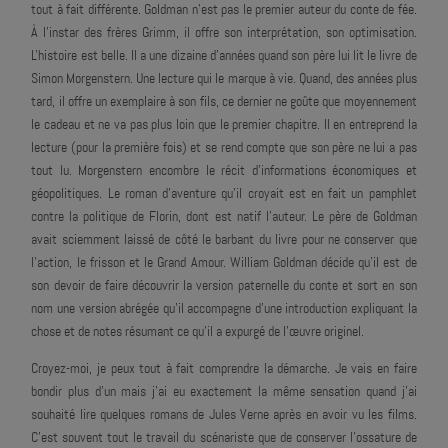
tout à fait différente. Goldman n'est pas le premier auteur du conte de fée.
À l'instar des frères Grimm, il offre son interprétation, son optimisation.
L'histoire est belle. Il a une dizaine d'années quand son père lui lit le livre de
Simon Morgenstern. Une lecture qui le marque à vie. Quand, des années plus
tard, il offre un exemplaire à son fils, ce dernier ne goûte que moyennement
le cadeau et ne va pas plus loin que le premier chapitre. Il en entreprend la
lecture (pour la première fois) et se rend compte que son père ne lui a pas
tout lu. Morgenstern encombre le récit d'informations économiques et
géopolitiques. Le roman d'aventure qu'il croyait est en fait un pamphlet
contre la politique de Florin, dont est natif l'auteur. Le père de Goldman
avait sciemment laissé de côté le barbant du livre pour ne conserver que
l'action, le frisson et le Grand Amour. William Goldman décide qu'il est de
son devoir de faire découvrir la version paternelle du conte et sort en son
nom une version abrégée qu'il accompagne d'une introduction expliquant la
chose et de notes résumant ce qu'il a expurgé de l’œuvre originel.
Croyez-moi, je peux tout à fait comprendre la démarche. Je vais en faire
bondir plus d'un mais j'ai eu exactement la même sensation quand j'ai
souhaité lire quelques romans de Jules Verne après en avoir vu les films.
C'est souvent tout le travail du scénariste que de conserver l'ossature de