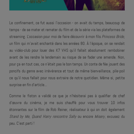
Le confinement, ce fut aussi l'occasion - on avait du temps, beaucoup de
temps - de se mater et remater du film et de la série via les plateformes de
streaming. L'occasion pour moi de faire découvrir à mon fils
Princess Bride
,
un film qui m'avait enchanté dans les années 80. À l'époque, on se rendait
au vidéo-club pour louer des K7 VHS qu'il fallait absolument rembobiner
avant de les rendre le lendemain au risque de se fader une amende. Non,
pour ça en tout cas, ce n'était pas le bon temps. Un conte de fée jouant des
poncifs du genre avec irrévérence et tout de même bienveillance, pile-poil
ce qu'il nous fallait pour nous extraire de notre quotidien. Même si, petite
surprise en fin d'article...
Comme le fiston a validé ce que je n'hésiterai pas à qualifier de chef
d’œuvre du cinéma, je me suis chauffé pour vous trouver 10 infos
étonnantes sur le film de Rob Reiner, réalisateur à qui on doit également
Stand by Me
,
Quand Harry rencontre Sally
ou encore
Misery
, excusez du
peu. C'est parti !