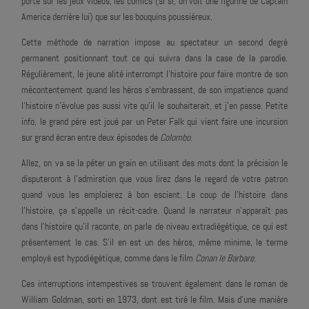
porté sur les jeux vidéos, les comics (si si, on voit une figurine de Captain
America derrière lui) que sur les bouquins poussiéreux.
Cette méthode de narration impose au spectateur un second degré
permanent positionnant tout ce qui suivra dans la case de la parodie.
Régulièrement, le jeune alité interrompt l'histoire pour faire montre de son
mécontentement quand les héros s'embrassent, de son impatience quand
l'histoire n'évolue pas aussi vite qu'il le souhaiterait, et j'en passe. Petite
info, le grand père est joué par un Peter Falk qui vient faire une incursion
sur grand écran entre deux épisodes de
Colombo
.
Allez, on va se la péter un grain en utilisant des mots dont la précision le
disputeront à l'admiration que vous lirez dans le regard de votre patron
quand vous les emploierez à bon escient. Le coup de l'histoire dans
l'histoire, ça s'appelle un récit-cadre. Quand le narrateur n'apparaît pas
dans l’histoire qu'il raconte, on parle de niveau extradiégétique, ce qui est
présentement le cas. S'il en est un des héros, même minime, le terme
employé est hypodiégétique, comme dans le film
Conan le Barbare
.
Ces interruptions intempestives se trouvent également dans le roman de
William Goldman, sorti en 1973, dont est tiré le film. Mais d'une manière