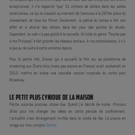
exceptionnel. Il n'a rapporté "que" 31 millions de dollars dans les salles
américaines, ce qui le classait au moment de l'annonce à la 2674e place du
classement de tous les filmst. Seulement, la patine du temps a fait son
effet et a allumé des dollars dans les yeux des pontes du studio.
Cependant, le web n'a pas goûté à la nouvelle. Un tollé du genre "Touche pas
à ma Princess" a fait gronder les réseaux sociaux. A ma connaissance, il n'y
a pas eu de suite à cette annonce depuis.
Pour la petite info, Disney qui a accueilli le film sur sa plateforme de
streaming aux États-Unis (mais pas encore en France) avait souhaitait en
2013, mettre en scène une nouvelle version musicale du conte pour
Broadway.
LE PETIT PLUS CYNIQUE DE LA MAISON
Petite surprise promise, chose due. Quand j'ai décidé de mater
Princess
Bride
pour me changer les idées en cette période de confinement,
l'actualité s'est étrangement invitée dans le conte de fée. La preuve en
image sur mon compte
Twitter
.