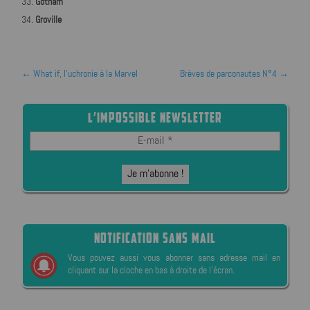
Gotham
Groville
←
What if, l'uchronie à la Marvel
Brèves de parconautes N°4
→
L’IMPOSSIBLE NEWSLETTER
NOTIFICATION SANS MAIL
Vous pouvez aussi vous abonner sans adresse mail en
cliquant sur la cloche en bas à droite de l’écran.