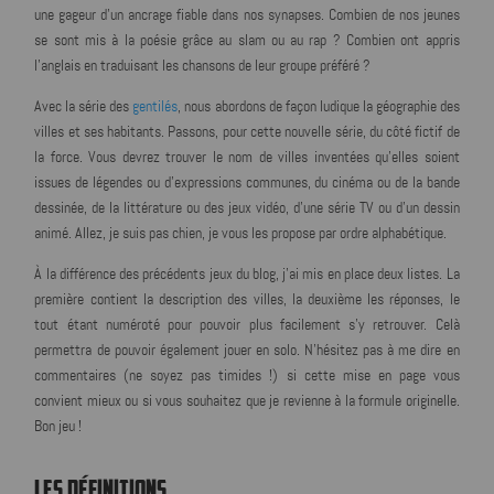
une gageur d'un ancrage fiable dans nos synapses. Combien de nos jeunes
se sont mis à la poésie grâce au slam ou au rap ? Combien ont appris
l'anglais en traduisant les chansons de leur groupe préféré ?
Avec la série des
gentilés
, nous abordons de façon ludique la géographie des
villes et ses habitants. Passons, pour cette nouvelle série, du côté fictif de
la force. Vous devrez trouver le nom de villes inventées qu'elles soient
issues de légendes ou d'expressions communes, du cinéma ou de la bande
dessinée, de la littérature ou des jeux vidéo, d'une série TV ou d'un dessin
animé. Allez, je suis pas chien, je vous les propose par ordre alphabétique.
À la différence des précédents jeux du blog, j'ai mis en place deux listes. La
première contient la description des villes, la deuxième les réponses, le
tout étant numéroté pour pouvoir plus facilement s'y retrouver. Celà
permettra de pouvoir également jouer en solo. N'hésitez pas à me dire en
commentaires (ne soyez pas timides !) si cette mise en page vous
convient mieux ou si vous souhaitez que je revienne à la formule originelle.
Bon jeu !
LES DÉFINITIONS