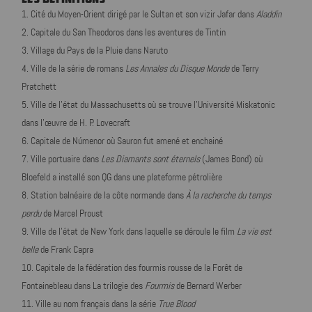
Cité du Moyen-Orient dirigé par le Sultan et son vizir Jafar dans
Aladdin
Capitale du San Theodoros dans les aventures de Tintin
Village du Pays de la Pluie dans Naruto
Ville de la série de romans
Les Annales du Disque Monde
de Terry
Pratchett
Ville de l'état du Massachusetts où se trouve l'Université Miskatonic
dans l'œuvre de H. P. Lovecraft
Capitale de Númenor où Sauron fut amené et enchainé
Ville portuaire dans
Les Diamants sont éternels
(James Bond) où
Bloefeld a installé son QG dans une plateforme pétrolière
Station balnéaire de la côte normande dans
À la recherche du temps
perdu
de Marcel Proust
Ville de l'état de New York dans laquelle se déroule le film
La vie est
belle
de Frank Capra
Capitale de la fédération des fourmis rousse de la Forêt de
Fontainebleau dans La trilogie des
Fourmis
de Bernard Werber
Ville au nom français dans la série
True Blood