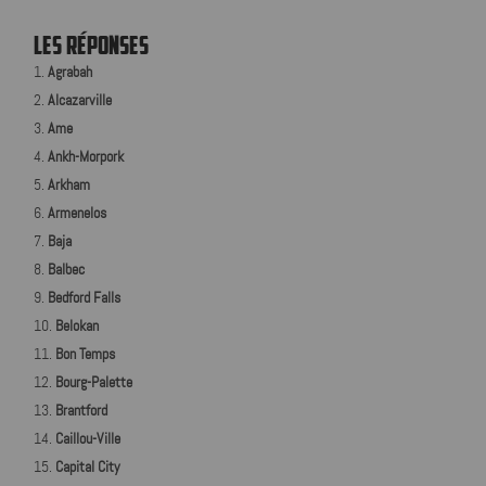
LES RÉPONSES
Agrabah
Alcazarville
Ame
Ankh-Morpork
Arkham
Armenelos
Baja
Balbec
Bedford Falls
Belokan
Bon Temps
Bourg-Palette
Brantford
Caillou-Ville
Capital City