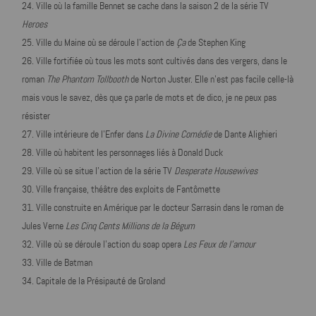
Ville où la famille Bennet se cache dans la saison 2 de la série TV
Heroes
Ville du Maine où se déroule l'action de
Ça
de Stephen King
Ville fortifiée où tous les mots sont cultivés dans des vergers, dans le
roman
The Phantom Tollbooth
de Norton Juster. Elle n'est pas facile celle-là
mais vous le savez, dès que ça parle de mots et de dico, je ne peux pas
résister
Ville intérieure de l'Enfer dans
La Divine Comédie
de Dante Alighieri
Ville où habitent les personnages liés à Donald Duck
Ville où se situe l'action de la série TV
Desperate Housewives
Ville française, théâtre des exploits de Fantômette
Ville construite en Amérique par le docteur Sarrasin dans le roman de
Jules Verne
Les Cinq Cents Millions de la Bégum
Ville où se déroule l'action du soap opera
Les Feux de l'amour
Ville de Batman
Capitale de la Présipauté de Groland