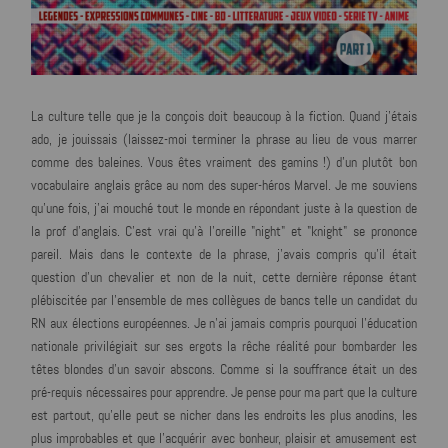
La culture telle que je la conçois doit beaucoup à la fiction. Quand j'étais
ado, je jouissais (laissez-moi terminer la phrase au lieu de vous marrer
comme des baleines. Vous êtes vraiment des gamins !) d'un plutôt bon
vocabulaire anglais grâce au nom des super-héros Marvel. Je me souviens
qu'une fois, j'ai mouché tout le monde en répondant juste à la question de
la prof d'anglais. C'est vrai qu'à l'oreille "night" et "knight" se prononce
pareil. Mais dans le contexte de la phrase, j'avais compris qu'il était
question d'un chevalier et non de la nuit, cette dernière réponse étant
plébiscitée par l'ensemble de mes collègues de bancs telle un candidat du
RN aux élections européennes. Je n'ai jamais compris pourquoi l'éducation
nationale privilégiait sur ses ergots la rêche réalité pour bombarder les
têtes blondes d'un savoir abscons. Comme si la souffrance était un des
pré-requis nécessaires pour apprendre. Je pense pour ma part que la culture
est partout, qu'elle peut se nicher dans les endroits les plus anodins, les
plus improbables et que l'acquérir avec bonheur, plaisir et amusement est