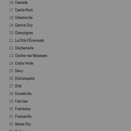
Cascade
Castle Rock
Célesteville
Central City
Champignac
La Cité d'Émeraude
Clochemerle
Clocher-les-Bécasses
Costa Verde
Derry
Dictionopolis
Dité
Donaldville
Fairview
Framboisy
Franceville
Genoa City