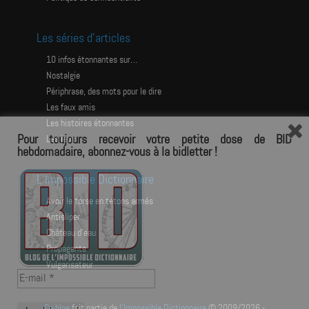
Les séries d’articles
10 infos étonnantes sur…
Nostalgie
Périphrase, des mots pour le dire
Les faux amis
Les histoires étonnantes
Pour toujours recevoir votre petite dose de BID
Les jeux
hebdomadaire, abonnez-vous à la bidletter !
L’Impossible Dictionnaire
avoir le torse en tétons armés
antisliper
château d’eau
propagante
vulgarisateur
Ce blog
fait partie de
l'Impossible Dictionnaire
© 2009/2026 -