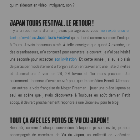
qui m'aideront en vidéo. Intriguant, non ?
JAPAN TOURS FESTIVAL, LE RETOUR !
Il y a un peu moins d'un an, j'avais partagé avec vous
mon expérience en
tant qu'invité au
Japan Tours Festival
qui se tient comme son nom l'indique
à Tours. J'avais beaucoup aimé. À telle enseigne que quand Alexandre, un
des organisateurs, m'a contacté pour remettre le couvert, je n'ai pas hésité
une seconde pour accepter
son invitation
. Et cette année, j'ai eu le plaisir
de participer modestement à l'organisation en travaillant une liste d'invités
et d'animations à voir les 28, 29 février et 1er mars prochain. J'ai
notamment l'honneur d'avoir oeuvré pour que le comédien Benoît Allemane
- en autres la voix française de Mogan Freeman - jouer une pièce japonaise
seul en scène que j'avais découverte à Toulouse en août dernier. Petit
scoop, il devrait prochainement répondre à une Dicoview pour le blog.
TOUT ÇA AVEC LES POTOS DE VU DU JAPON !
Bien sûr, comme à chaque convention à laquelle je suis invité, je serai
accompagné de membres de
Vu du Japon
, un collectif de vidéastes