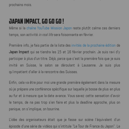
prochains mois.
JAPAN IMPACT, GO GO GO !
Même si la
chaîne YouTube Mission Japon
reste plutôt calme ces derniers
temps, son activité
in real life
sera foisonnante en février.
Première info, je fais partie de la liste des
invités de la prochaine édition
de
Japan Impact
qui se tiendra les 15 et 16 février prochain. Je suis ravi d'y
participer à plus d'un titre. Déjà, parce que c'est la première fois que je suis
invité en Suisse, le salon se déroulant à Lausanne. Je suis plus
qu'impatient d'aller à la rencontre des Suisses.
Enfin, cela va être pour moi une grande première également dans la mesure
où je prépare une conférence spécifique sur laquelle je bosse de plus en plus
au fur et à mesure que la date avance. Vous savez cette sensation d'avoir
le temps, de na pas trop s'en faire et plus la deadline approche, plus on
panique, on s'implique, on bourrine.
L'idée des organisateurs était que je fasse sur scène l'équivalent d'un
épisode d'une série de vidéos qui s'intitule "Le Tour de France du Japon". Le