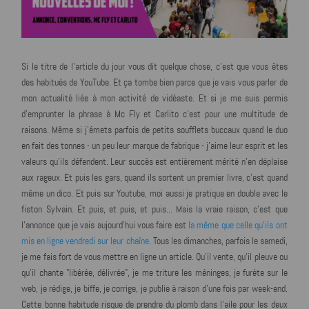
Si le titre de l'article du jour vous dit quelque chose, c'est que vous êtes
des habitués de YouTube. Et ça tombe bien parce que je vais vous parler de
mon actualité liée à mon activité de vidéaste. Et si je me suis permis
d'emprunter la phrase à Mc Fly et Carlito c'est pour une multitude de
raisons. Même si j’émets parfois de petits soufflets buccaux quand le duo
en fait des tonnes - un peu leur marque de fabrique - j'aime leur esprit et les
valeurs qu'ils défendent. Leur succès est entièrement mérité n'en déplaise
aux rageux. Et puis les gars, quand ils sortent un premier livre, c'est quand
même un dico. Et puis sur Youtube, moi aussi je pratique en double avec le
fiston Sylvain. Et puis, et puis, et puis... Mais la vraie raison, c'est que
l'annonce que je vais aujourd'hui vous faire est
la même que celle qu'ils ont
mis en ligne vendredi sur leur chaîne
. Tous les dimanches, parfois le samedi,
je me fais fort de vous mettre en ligne un article. Qu'il vente, qu'il pleuve ou
qu'il chante "libérée, délivrée", je me triture les méninges, je furète sur le
web, je rédige, je biffe, je corrige, je publie à raison d'une fois par week-end.
Cette bonne habitude risque de prendre du plomb dans l'aile pour les deux