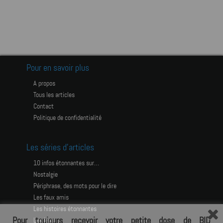
Pour en savoir plus
A propos
Tous les articles
Contact
Politique de confidentialité
Les séries d’articles
10 infos étonnantes sur…
Nostalgie
Périphrase, des mots pour le dire
Les faux amis
Les histoires étonnantes
Pour toujours recevoir votre petite dose de BID
Les jeux