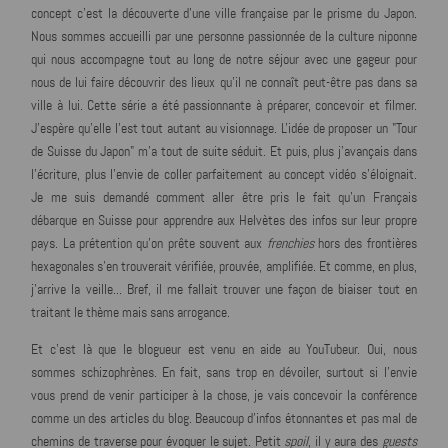
concept c'est la découverte d'une ville française par le prisme du Japon.
Nous sommes accueilli par une personne passionnée de la culture niponne
qui nous accompagne tout au long de notre séjour avec une gageur pour
nous de lui faire découvrir des lieux qu'il ne connaît peut-être pas dans sa
ville à lui. Cette série a été passionnante à préparer, concevoir et filmer.
J'espère qu'elle l'est tout autant au visionnage. L'idée de proposer un "Tour
de Suisse du Japon" m'a tout de suite séduit. Et puis, plus j'avançais dans
l'écriture, plus l'envie de coller parfaitement au concept vidéo s'éloignait.
Je me suis demandé comment aller être pris le fait qu'un Français
débarque en Suisse pour apprendre aux Helvètes des infos sur leur propre
pays. La prétention qu'on prête souvent aux
frenchies
hors des frontières
hexagonales s'en trouverait vérifiée, prouvée, amplifiée. Et comme, en plus,
j'arrive la veille... Bref, il me fallait trouver une façon de biaiser tout en
traitant le thème mais sans arrogance.
Et c'est là que le blogueur est venu en aide au YouTubeur. Oui, nous
sommes schizophrènes. En fait, sans trop en dévoiler, surtout si l'envie
vous prend de venir participer à la chose, je vais concevoir la conférence
comme un des articles du blog. Beaucoup d'infos étonnantes et pas mal de
chemins de traverse pour évoquer le sujet. Petit
spoil
, il y aura des
guests