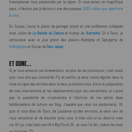
francophones tous passionnés par le Japon. Si vous aimez ce magnifique
pays, n'hésitez pas à découvrir une des presque
1000 vidéos que répertorie
le site
.
En Suisse, j'aurai le plaisir de partager stand et une conférence collégiale
avec Julien de
La Balade du Sakura
et Audrey de
Ikamasho
. Et à Tours, je
retrouverai avec le plus grand des plaisirs Rodolphe et Georgette de
ImRodolphe
et Dorian de
Gero Japan
.
ET DONC...
Si je vous annonce ces événements, en plus de les promouvoir, c'est aussi
pour vous dire que comme Mc Fly et carlito, je serai moins régulier dans la
mise en ligne des articles dans le deux prochains mois. Entre la préparation
de mes interventions et les déplacements pour les conventions, je n'aurai
pas la possibilité de m'astreindre à l'écriture de ma petite dose
hebdomadaire de culture sur blog. J'espère que vous me pardonnerez. Et
puis si vous êtes de Tours, de Lausanne ou des environs, je serai ravi de
vous rencontrer et de discuter avec vous. A très vite ici ou dans la vraie
vie. Et ça, c'est bien une réf à Big Flo et Oli. Je vous l'ai dit, j'adore les duos
sur YouTube. 😉