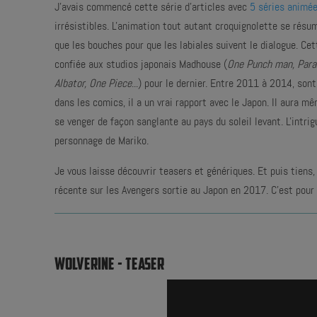
J'avais commencé cette série d'articles avec
5 séries animé
irrésistibles. L'animation tout autant croquignolette se résu
que les bouches pour que les labiales suivent le dialogue. Cet
confiée aux studios japonais Madhouse (
One Punch man, Para
Albator, One Piece
...) pour le dernier. Entre 2011 à 2014, so
dans les comics, il a un vrai rapport avec le Japon. Il aura m
se venger de façon sanglante au pays du soleil levant. L'intr
personnage de Mariko.
Je vous laisse découvrir teasers et génériques. Et puis tiens, 
récente sur les Avengers sortie au Japon en 2017. C'est pour 
WOLVERINE - TEASER