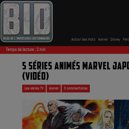
Autour des mots
Marvel
Disney
Parc
Temps de lecture :
2
min
5 SÉRIES ANIMÉS MARVEL JAP
(VIDÉO)
Les séries TV
Marvel
0 commentaires
|
,
|