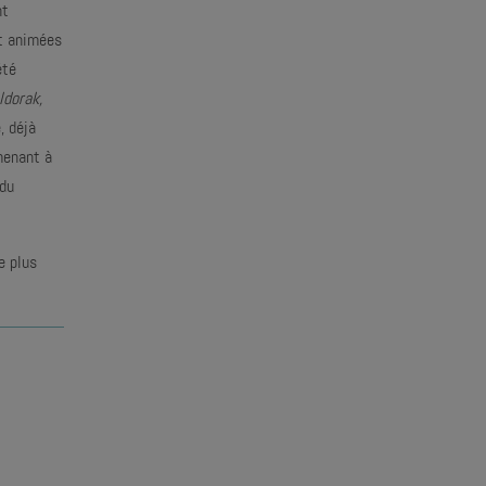
nt
nt animées
été
ldorak,
, déjà
amenant à
 du
e plus