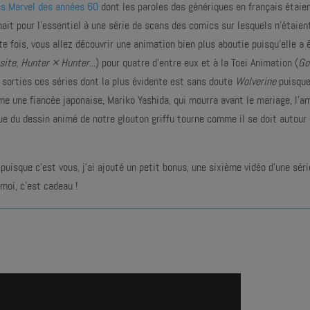
es Marvel des années 60
dont les paroles des génériques en français étaie
mait pour l'essentiel à une série de scans des comics sur lesquels n'étaie
te fois, vous allez découvrir une animation bien plus aboutie puisqu'elle a 
site, Hunter × Hunter
...) pour quatre d'entre eux et à la Toei Animation (
Go
nt sorties ces séries dont la plus évidente est sans doute
Wolverine
puisque
ême une fiancée japonaise, Mariko Yashida, qui mourra avant le mariage, l'
igue du dessin animé de notre glouton griffu tourne comme il se doit autour
puisque c'est vous, j'ai ajouté un petit bonus, une sixième vidéo d'une séri
moi, c'est cadeau !