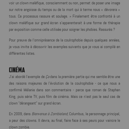
voir un clown maléfique, consciemment ou non, permet de poser une image
sur notre angoisse du temps ou de la mort qui à terme nous « dévorera »
tous. Ce processus rassure et soulage. » Finalement être confronté à un
clown maléfique sur grand écran s’apparenterait à une forme de thérapie
par exposition comme celle utilisée pour soigner les phobies. Rassurés ?
Pour preuve de l'omniprésence de la coulrophobie depuis quelques années,
je vous invite à découvrir les exemples suivants que je vous ai compilé en
différentes listes.
CINÉMA
J'ai abordé l'exemple de
Ça
dans la première partie qui me semble être une
des raisons majeures de l'évolution de la coulrophobie - ce que nous a
confirmé Mélanie dans son commentaire - parce que roman de Stephen
King, puis série TV, puis film de cinéma. Mais ce n'est pas le seul cas de
clown "dérangeant" sur grand écran.
En 2009, dans
Bienvenue à Zombieland
, Columbus, le personnage principal,
a peur des clowns. Il devra, au final, faire face à ses peurs pour vaincre le
clown zombie.