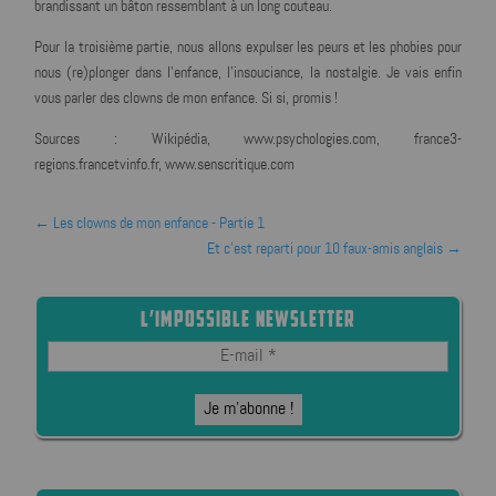
brandissant un bâton ressemblant à un long couteau.
Pour la troisième partie, nous allons expulser les peurs et les phobies pour
nous (re)plonger dans l'enfance, l'insouciance, la nostalgie. Je vais enfin
vous parler des clowns de mon enfance. Si si, promis !
Sources : Wikipédia, www.psychologies.com, france3-
regions.francetvinfo.fr, www.senscritique.com
←
Les clowns de mon enfance - Partie 1
Et c'est reparti pour 10 faux-amis anglais
→
L’IMPOSSIBLE NEWSLETTER