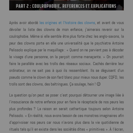
Après avoir abordé
les origines et l'histoire des clowns
, et avant de vous
dévoiler la liste des clowns de mon enfance, j'aimerais revenir sur la
coulrophobie. Même si elle semble être plus forte chez les anglo-saxons, la
peur des clowns porte en elle une universalité que le psychiatre Antoine
Pelissolo explique par le maquillage : « Quand on ne parvient pas à décoder
le visage d’une personne, on la perçoit comme menaçante. » On pourrait
faire le parallèle avec les trolls des réseaux sociaux. Cachés derrière leur
ordinateur, on ne sait pas à quoi ils ressemblent. Ils se déguisent d'un
pseudo comme le clown de son fard blanc pour mieux nous duper. CQFD, les
trolls sont des clowns, des baltringues. Ça soulage, hein ! 😉
La question qu'on peut se poser c'est pourquoi détourner une image liée à
l'insouciance de notre enfance pour en faire le réceptacle de nos peurs les
plus profondes ? La raison en serait cathartique toujours selon Antoine
Pelissolo. « En réalité, nous avons besoin de ces monstres imaginaires afin
d'apprivoiser nos peurs car nous n’avons plus dans la vie quotidienne de
rituels tels qu’il en existe dans les sociétés dites « primitives ». À l’écran,