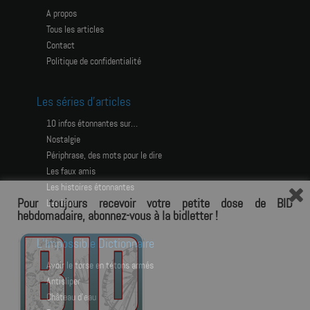
A propos
Tous les articles
Contact
Politique de confidentialité
Les séries d’articles
10 infos étonnantes sur…
Nostalgie
Périphrase, des mots pour le dire
Les faux amis
Les histoires étonnantes
Pour toujours recevoir votre petite dose de BID
Les jeux
hebdomadaire, abonnez-vous à la bidletter !
L’Impossible Dictionnaire
avoir le torse en tétons armés
antisliper
château d’eau