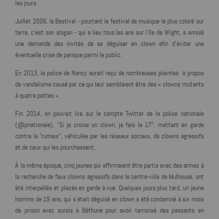
les jours.
Juillet 2006. le Bestival - pourtant
le festival de musique le plus coloré sur
terre
, c'est son slogan - qui a lieu tous les ans sur l’île de Wight, a annulé
une demande des invités de se déguiser en clown afin d'éviter une
éventuelle crise de panique parmi le public.
En 2013, la police de Nancy aurait reçu de nombreuses plaintes à propos
de vandalisme causé par ce qui leur semblaient être des « clowns mutants
à quatre pattes ».
Fin 2014, on pouvait lire sur le compte Twitter de la police nationale
(@pnationale), "Si je croise un clown, je fais le 17", mettant en garde
contre la "rumeur", véhiculée par les réseaux sociaux, de clowns agressifs
et de ceux qui les pourchassent.
À la même époque, cinq jeunes qui affirmaient être partis avec des armes à
la recherche de faux clowns agressifs dans le centre-ville de Mulhouse, ont
été interpellés et placés en garde à vue. Quelques jours plus tard, un jeune
homme de 19 ans, qui s'était déguisé en clown a été condamné à six mois
de prison avec sursis à Béthune pour avoir terrorisé des passants en