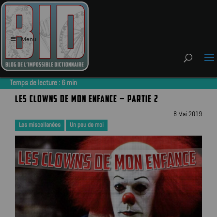
Menu
Temps de lecture :
6
min
LES CLOWNS DE MON ENFANCE – PARTIE 2
8 Mai 2019
Les miscellanées
Un peu de moi
|
,
|