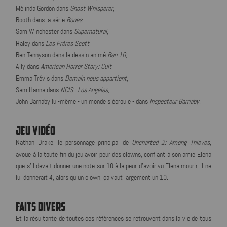
Mélinda Gordon dans
Ghost Whisperer
,
Booth dans la série
Bones
,
Sam Winchester dans
Supernatural
,
Haley dans
Les Frères Scott
,
Ben Tennyson dans le dessin animé
Ben 10
,
Ally dans
American Horror Story: Cult
,
Emma Trévis dans
Demain nous appartient
,
Sam Hanna dans
NCIS : Los Angeles
,
John Barnaby lui-même - un monde s'écroule - dans
Inspecteur Barnaby
.
JEU VIDÉO
Nathan Drake, le personnage principal de
Uncharted 2: Among Thieves
,
avoue à la toute fin du jeu avoir peur des clowns, confiant à son amie Elena
que s'il devait donner une note sur 10 à la peur d'avoir vu Elena mourir, il ne
lui donnerait 4, alors qu'un clown, ça vaut largement un 10.
FAITS DIVERS
Et la résultante de toutes ces références se retrouvent dans la vie de tous