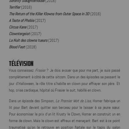
Sorority Slaughterhouse
(2016)
Terrifier
(2016)
The Return of the Killer Klowns from Outer Space in 3D
(2016)
A Taste of Phobia
(2017)
Circus Kane
(2017)
Clowntergeist
(2017)
La Nuit des clowns tueurs
(2017)
Blood Fest
(2018)
TÉLÉVISION
Vous connaissez
Frasier
? Je dois avouer que pour ma part, je suis passé
complètement à côté de cette sitcom. Dans un des épisodes se passant le
jour d'Halloween, le rôle titre s'habille en clown pour effrayer son père. Et
hop, crise cardiaque, hôpital où Frasier le suit, habillé en clown.
Dans un épisode des Simpson,
Le Premier Mot de Lisa
, Homer fabrique un
lit pour Bart devant quitter son berceau pour le laisser à sa jeune sœur.
Pour économiser le prix d'un lit Krusty le Clown, Homer en construit un en
forme de clown. Mais le clown est affreux et menaçant. Bart est à ce point
traumatisé qu'on le retrouve en position fœtale sur le tapis du salon