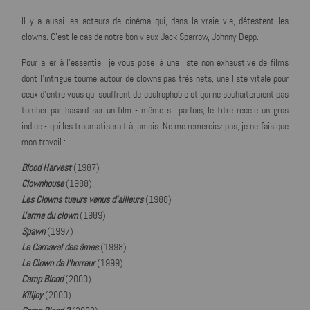
Il y a aussi les acteurs de cinéma qui, dans la vraie vie, détestent les
clowns. C'est le cas de notre bon vieux Jack Sparrow, Johnny Depp.
Pour aller à l'essentiel, je vous pose là une liste non exhaustive de films
dont l'intrigue tourne autour de clowns pas très nets, une liste vitale pour
ceux d'entre vous qui souffrent de coulrophobie et qui ne souhaiteraient pas
tomber par hasard sur un film - même si, parfois, le titre recèle un gros
indice - qui les traumatiserait à jamais. Ne me remerciez pas, je ne fais que
mon travail :
Blood Harvest
(1987)
Clownhouse
(1988)
Les Clowns tueurs venus d'ailleurs
(1988)
L'arme du clown
(1989)
Spawn
(1997)
Le Carnaval des âmes
(1998)
Le Clown de l'horreur
(1999)
Camp Blood
(2000)
Killjoy
(2000)