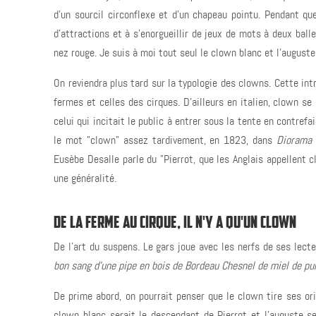
d'un sourcil circonflexe et d'un chapeau pointu. Pendant qu
d'attractions et à s'enorgueillir de jeux de mots à deux bal
nez rouge. Je suis à moi tout seul le clown blanc et l'auguste
On reviendra plus tard sur la typologie des clowns. Cette intr
fermes et celles des cirques. D'ailleurs en italien, clown se
celui qui incitait le public à entrer sous la tente en contrefa
le mot "clown" assez tardivement, en 1823, dans
Diorama 
Eusèbe Desalle parle du "Pierrot, que les Anglais appellent
une généralité.
DE LA FERME AU CIRQUE, IL N'Y A QU'UN CLOWN
De l'art du suspens. Le gars joue avec les nerfs de ses lec
bon sang d'une pipe en bois de Bordeau Chesnel de miel de puri
De prime abord, on pourrait penser que le clown tire ses ori
clown blanc serait le descendant de Pierrot et l'auguste ser