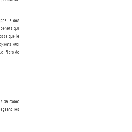
appel à des
 benêts qui
osse que le
paysans aux
alifiera de
ns de rodéo
tégeant les