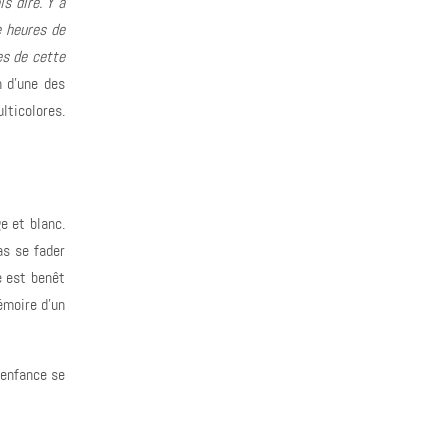
s dire. Y a
e heures de
es de cette
n d'une des
lticolores.
e et blanc.
as se fader
e est benêt
émoire d'un
 enfance se