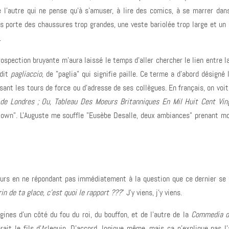
e l'autre qui ne pense qu'à s'amuser, à lire des comics, à se marrer dan
les porte des chaussures trop grandes, une veste bariolée trop large et un
.
ospection bruyante m'aura laissé le temps d'aller chercher le lien entre la
 dit
pagliaccio
, de "paglia" qui signifie paille. Ce terme a d'abord désigné 
isant les tours de force ou d'adresse de ses collègues. En français, on voi
de Londres ; Ou, Tableau Des Moeurs Britanniques En Mil Huit Cent Vin
 clown". L'Auguste me souffle "Eusèbe Desalle, deux ambiances" prenant m
teurs en ne répondant pas immédiatement à la question que ce dernier se 
n de ta glace, c'est quoi le rapport ???
" J'y viens, j'y viens.
gines d'un côté du fou du roi, du bouffon, et de l'autre de la
Commedia de
ait le fils d'Arlequin. D'accord, logique même, mais ça n'explique pas l'