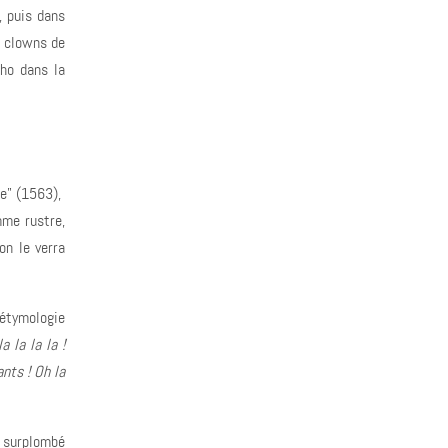
, puis dans
s clowns de
ho dans la
ne" (1563),
mme rustre,
on le verra
étymologie
a la la la !
ants ! Oh la
c surplombé