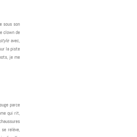
re sous son
le clown de
style
avec,
sur la piste
mots, je me
rouge parce
me qui rit,
 chaussures
 se relève,