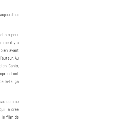
aujourd'hui
allo a pour
omme il y a
 bien avant
l'auteur. Au
dien Canio,
omprendront
elle-là, ça
t pas comme
u'il a créé
 le film de