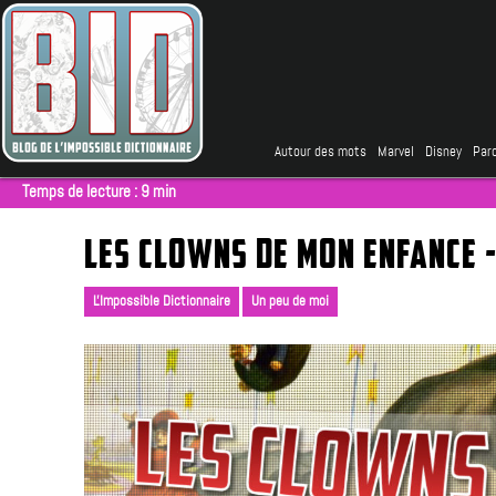
Autour des mots
Marvel
Disney
Parc
Temps de lecture :
9
min
LES CLOWNS DE MON ENFANCE -
L'Impossible Dictionnaire
Un peu de moi
|
,
|