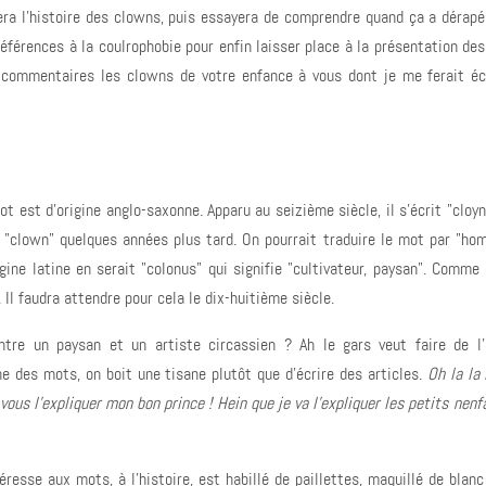
sera l'histoire des clowns, puis essayera de comprendre quand ça a dérapé
éférences à la coulrophobie pour enfin laisser place à la présentation de
 commentaires les clowns de votre enfance à vous dont je me ferait éc
ot est d'origine anglo-saxonne. Apparu au seizième siècle, il s'écrit "cloy
 "clown" quelques années plus tard. On pourrait traduire le mot par "ho
gine latine en serait "colonus" qui signifie "cultivateur, paysan". Comme 
. Il faudra attendre pour cela le dix-huitième siècle.
ntre un paysan et un artiste circassien ? Ah le gars veut faire de l'
ne des mots, on boit une tisane plutôt que d'écrire des articles.
Oh la la l
vous l'expliquer mon bon prince ! Hein que je va l'expliquer les petits nenf
téresse aux mots, à l'histoire, est habillé de paillettes, maquillé de blan