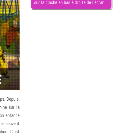
sur la cloche en bas à droite de l’écran.
ps. Depuis,
mine sur la
mon enfance
me souvent
ches. C'est