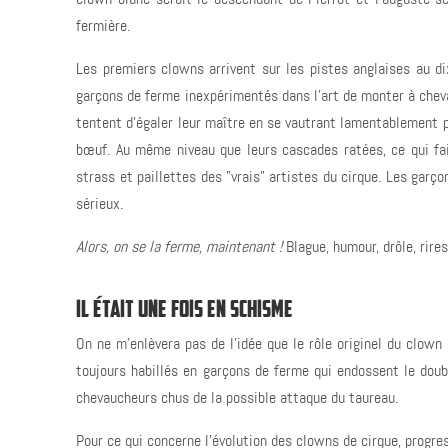
fermière.
Les premiers clowns arrivent sur les pistes anglaises au di
garçons de ferme inexpérimentés dans l'art de monter à cheva
tentent d'égaler leur maître en se vautrant lamentablement po
bœuf. Au même niveau que leurs cascades ratées, ce qui fai
strass et paillettes des "vrais" artistes du cirque. Les garç
sérieux.
Alors, on se la ferme, maintenant !
Blague, humour, drôle, rire
IL ÉTAIT UNE FOIS EN SCHISME
On ne m'enlèvera pas de l'idée que le rôle originel du clown
toujours habillés en garçons de ferme qui endossent le dou
chevaucheurs chus de la possible attaque du taureau.
Pour ce qui concerne l'évolution des clowns de cirque, progre