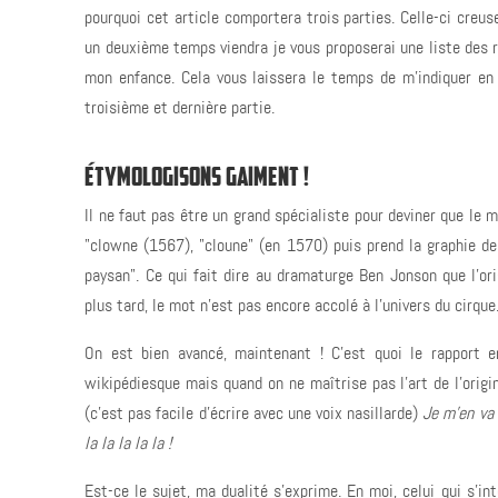
pourquoi cet article comportera trois parties. Celle-ci creu
un deuxième temps viendra je vous proposerai une liste des r
mon enfance. Cela vous laissera le temps de m'indiquer en
troisième et dernière partie.
ÉTYMOLOGISONS GAIMENT !
Il ne faut pas être un grand spécialiste pour deviner que le m
"clowne (1567), "cloune" (en 1570) puis prend la graphie de
paysan". Ce qui fait dire au dramaturge Ben Jonson que l'ori
plus tard, le mot n'est pas encore accolé à l'univers du cirque
On est bien avancé, maintenant ! C'est quoi le rapport e
wikipédiesque mais quand on ne maîtrise pas l'art de l'origi
(c'est pas facile d'écrire avec une voix nasillarde)
Je m'en va 
la la la la la !
Est-ce le sujet, ma dualité s'exprime. En moi, celui qui s'in