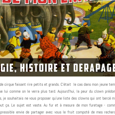
de cirque faisant rire petits et grands. C'était le cas dans mon jeune tem
e lui comme on le verra plus tard. Aujourd'hui, la peur du clown prédo
s, je souhaitais ne vous proposer qu'une liste des clowns qui ont bercé 
out ça. Le sujet est vaste. Au fur et à mesure de mon furetage - com
répressible envie de partager avec vous le fruit compoté de mes recher