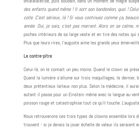
ohlalalalatise, puis soudain, dans un moment de magie suspe
des enfants quand même ! Il sort son bandonéon, quoi ! Celui
colle. C'est sérieux, là ! Si vous continuez comme ça, beauco
année. Oui, je sais, c'est pas marrant. Alors on se calme, me
poches intérieurs de sa large veste et en tire des notes qui
Plus que leurs rires, l'auguste aime les grands yeux émerveill
Le contre-pitre
Celui-là, on le connait un peu moins. Quand le clown se présen
Quand la lumière s'allume sur trois maquillages, le dernier, 
deux prétentieux laiteux non plus. Selon la médecine, il aur
autant il passe pour un Einstein même avec la langue au vent
poisson rouge et catastrophise tout ce qu'il touche. L'auguste 
Nous retrouverons ces trois types de clowns ensemble lors de
trouvent - si je devais la jouer échelle de valeur ils seraien