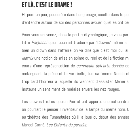
ET LÀ, C'EST LE DRAME !
Et puis un jour, poussière dans l'engrenage, couille dans le p
d'entendre autour de soi des personnes avouer qu'elles ont pe
Vous vous souvenez, dans la partie étymologique, je vous parl
titre
Pagliacci
qu'on pourrait traduire par "Clowns" même si,
bien un clown dans l'affaire, on va dire que c'est moi qui a
Matrix
une notion de mise en abime du réel et de la fiction mai
cours d'une représentation de
commedia dell'arte
donnée dan
mélangeant la pièce et la vie réelle, tue sa femme Nedda e
trop tard l'horreur à laquelle ils viennent d'assister. Même 
instaure un sentiment de malaise envers les nez rouges.
Les clowns tristes option Pierrot ont apporté une notion d
on pourrait le penser l'inventeur de la lampe du même nom. C
au théâtre des Funambules où il a joué du début des années
Marcel Carné,
Les Enfants du paradis
.