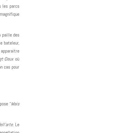
s les parcs
 magnifique
 paille des
le bateleur,
t apparaitre
gt-Deux
où
on cas pour
pose "
Mais
ll'arte
. Le
appellation