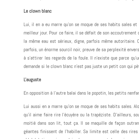
Le clown blanc
Lui, il en a eu marre qu'on se moque de ses habits sales et d
meilleur jour. Pour ce faire, il se défait de son accoutrement
la même eau est sérieux, digne, parfois même autoritaire. Cl
parfois, un énorme sourcil noir, preuve de sa perplexité envers
à s'attirer les regards de la foule. Il n'existe que parce qu'
demande si le clown blanc n'est pas juste un petit con qui pè
L'auguste
En opposition à l'autre balai dans le popotin, les petits nenfa
Lui aussi en a marre qu'on se moque de ses habits sales. Alor
qu'il aime faire rire l'écuyère ou la trapéziste. D'ailleurs,
moitié dans son lit, tout ça. Il se maquille de façon outra
géantes finissent de l'habiller. Sa limite est celle des rires