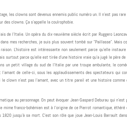
otage, les clowns sont devenus ennemis public numéro un. Il n'est pas rare 
ur des clowns. Ça s'appelle la coulrophobie.
ais de l'Italie. Un opéra du dix-neuvième siècle écrit par Ruggero Leoncav
 dans mes recherches, je suis plus souvent tombé sur "Paillasse". Mais c
i raison. L'histoire est intéressante non seulement parce qu'elle instaure
s surtout parce qu'elle est tirée d'une histoire vraie qu'a jugé le père de 
s un petit village du sud de l'Italie par une troupe ambulante, le comé
t l'amant de celle-ci, sous les applaudissements des spectateurs qui c
si le clown n'est pas l'amant, avec un titre pareil et une histoire comme c
ramatique au personnage. On peut évoquer Jean-Gaspard Deburau qui n'es
e mime franco-bohémien est à l'origine de ce Pierrot romantique, éthéré q
 1820 jusqu'à sa mort. C'est son rôle que joue Jean-Louis Barrault dans