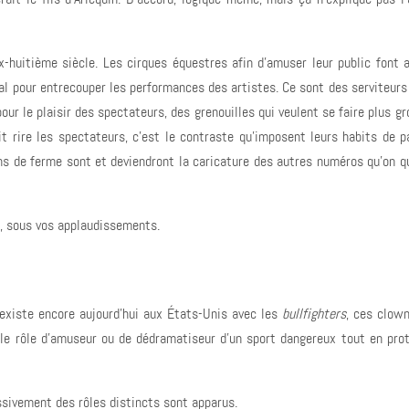
x-huitième siècle. Les cirques équestres afin d'amuser leur public font 
l pour entrecouper les performances des artistes. Ce sont des serviteurs
ur le plaisir des spectateurs, des grenouilles qui veulent se faire plus gr
t rire les spectateurs, c'est le contraste qu'imposent leurs habits de 
ons de ferme sont et deviendront la caricature des autres numéros qu'on qu
s, sous vos applaudissements.
 existe encore aujourd'hui aux États-Unis avec les
bullfighters
, ces clow
ble rôle d'amuseur ou de dédramatiseur d'un sport dangereux tout en pro
ssivement des rôles distincts sont apparus.