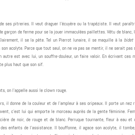
e ses pitreries. Il veut draguer l'écuyère ou la trapéziste. Il veut paraît
 de garçon de ferme pour se la jouer immaculées paillettes. Vêtu de blanc, 
airement, il se la pète. Tel un Pierrot lunaire, il se maquille à la
bidet 
 son acolyte. Parce que tout seul, on ne va pas se mentir, il ne serait pas 
un autre est avec lui, un souffre-douleur, un faire valoir. En écrivant ces 
te plus haut que son sif.
nts, on l'appelle aussi le clown rouge.
s, il donne de la couleur et de l'ampleur à ses oripeaux. Il porte un nez 
 souvent, c'est lui qui emporte le morceau auprès de la gente féminine. Fem
ncière de noir, de rouge et de blanc. Perruque tournante, fleur à eau et
 des enfants de l'assistance. Il bouffonne, il agace son acolyte, il tombe,