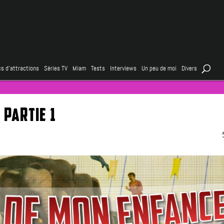
s d’attractions
Séries TV
Miam
Tests
Interviews
Un peu de moi
Divers
 PARTIE 1