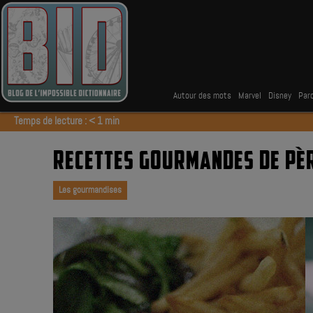
Autour des mots
Marvel
Disney
Parc
Temps de lecture :
< 1
min
RECETTES GOURMANDES DE PÈRE
Les gourmandises
|
|