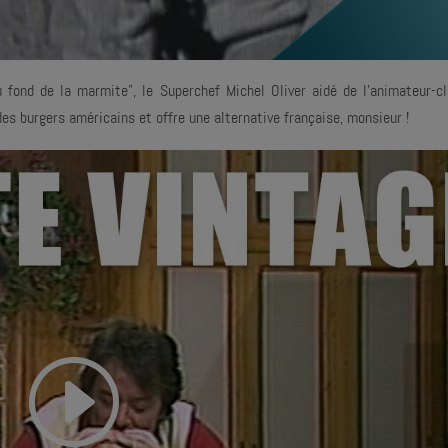
 fond de la marmite", le Superchef Michel Oliver aidé de l'animateur-cl
es burgers américains et offre une alternative française, monsieur !