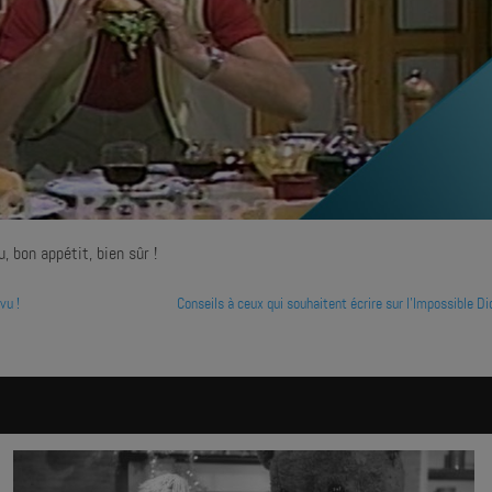
 bon appétit, bien sûr !
vu !
Conseils à ceux qui souhaitent écrire sur l'Impossible Di