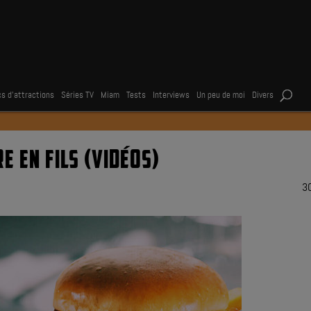
s d’attractions
Séries TV
Miam
Tests
Interviews
Un peu de moi
Divers
 EN FILS (VIDÉOS)
3