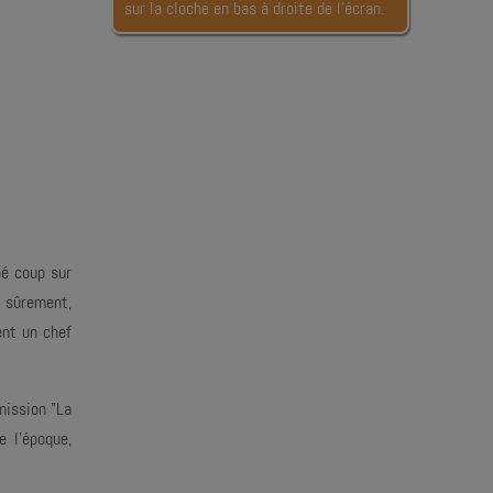
sur la cloche en bas à droite de l’écran.
bé coup sur
z sûrement,
ent un chef
mission "La
 l'époque,