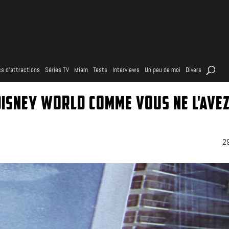
s d’attractions
Séries TV
Miam
Tests
Interviews
Un peu de moi
Divers
DISNEY WORLD COMME VOUS NE L'AVE
2