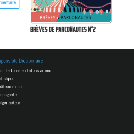
mentaire
BRÈVES DE PARCONAUTES N°2
mpossible Dictionnaire
oir votre petite dose de BID hebdomadaire, abonnez-vous à la
avoir le torse en tétons armés
ntisliper
château d’eau
propagante
vulgarisateur