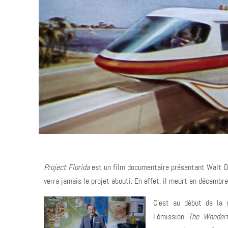
Temps de lecture :
2
min
Project Florida
est un film documentaire présentant Walt Di
verra jamais le projet abouti. En effet, il meurt en décemb
C'est au début de la 
l'émission
The Wonderf