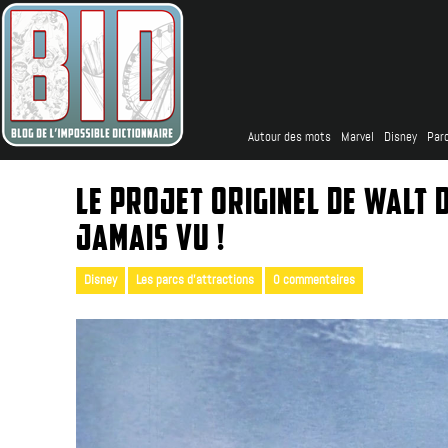
Autour des mots
Marvel
Disney
Parc
LE PROJET ORIGINEL DE WALT 
JAMAIS VU !
Disney
Les parcs d'attractions
0 commentaires
|
,
|