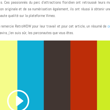
is. Ces passionnés du parc d'attractions floridien ont retroussé leurs m
on originale et de sa numérisation également, ils ont réussi à obtenir un
 haute qualité sur la plateforme Vimeo.
Je remercie RetroWDW pour leur travail et pour cet article, un résumé de
c
avira, j'en suis sûr, les parconautes que vous êtes.