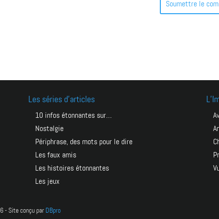
Soumettre le com
Les séries d’articles
L’I
Pour toujours recev
10 infos étonnantes sur…
bidletter !
Nostalgie
a
Périphrase, des mots pour le dire
Les faux amis
Les histoires étonnantes
Les jeux
- Site conçu par
DBpro