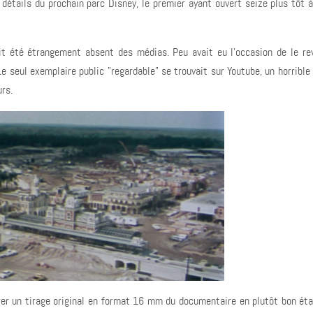
 détails du prochain parc Disney, le premier ayant ouvert seize plus tôt 
ait été étrangement absent des médias. Peu avait eu l'occasion de le rev
Le seul exemplaire public "regardable" se trouvait sur Youtube, un horrible
urs.
urer un tirage original en format 16 mm du documentaire en plutôt bon éta