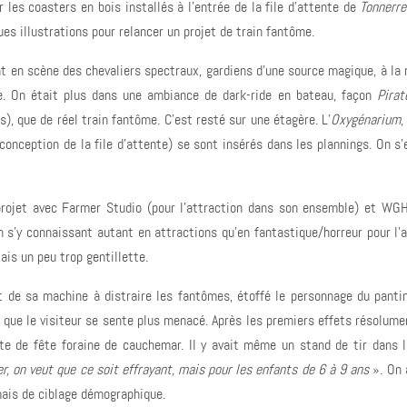
 les coasters en bois installés à l’entrée de la file d’attente de
Tonnerr
es illustrations pour relancer un projet de train fantôme.
nt en scène des chevaliers spectraux, gardiens d’une source magique, à la
que. On était plus dans une ambiance de dark-ride en bateau, façon
Pirat
), que de réel train fantôme. C’est resté sur une étagère. L’
Oxygénarium
,
a conception de la file d’attente) se sont insérés dans les plannings. On s
 projet avec Farmer Studio (pour l’attraction dans son ensemble) et WGH
n s’y connaissant autant en attractions qu’en fantastique/horreur pour l’
lais un peu trop gentillette.
e et de sa machine à distraire les fantômes, étoffé le personnage du pantin
 que le visiteur se sente plus menacé. Après les premiers effets résolume
rte de fête foraine de cauchemar. Il y avait même un stand de tir dans l
r, on veut que ce soit effrayant, mais pour les enfants de 6 à 9 ans
». On 
mais de ciblage démographique.