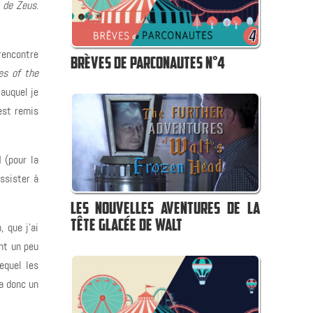
e de Zeus
.
 rencontre
BRÈVES DE PARCONAUTES N°4
es of the
 auquel je
’est remis
 (pour la
assister à
LES NOUVELLES AVENTURES DE LA
TÊTE GLACÉE DE WALT
, que j’ai
nt un peu
equel les
a donc un