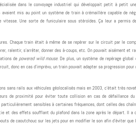
pécialisée dans le convoyage industriel qui développait petit à petit un
 ils avaient mis au point un système de train à crémaillère capable de nég
vitesse. Une sorte de funiculaire sous stéroïdes. Ça leur a permis de
tures. Chaque train était à même de se repérer sur le circuit par le com
rer, ralentir, s’arrêter, donner des à-coups, etc. On pouvait aisément et 
sations de
powered wild mouse
. De plus, un système de repérage global 
rcuit, donc en cas d’imprévu, un train pouvait adapter sa progression pour
ions sans rails aux véhicules géolocalisés mais en 2003, c’était très nova
eurs de proximité pour éviter toute collision en cas de défaillance du
 particulièrement sensibles à certaines fréquences, dont celles des chaîn
tie et des effets soufflant du plafond dans la zone après le départ. Il a 
outs de caoutchouc sur les jets pour en modifier le son afin d’éviter que 