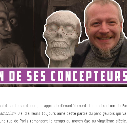
mplet sur le sujet, que j'ai appris le démantèlement d'une attraction du Pa
Demonium
. J'ai d'ailleurs toujours aimé cette partie du parc gaulois qui v
 une rue de Paris remontant le temps du moyen-âge au vingtième siècle.