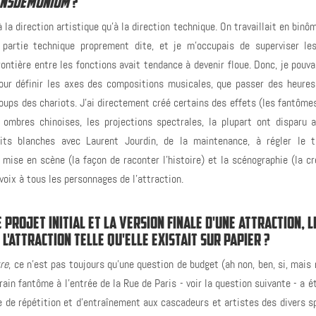
NSDEMONIUM
?
 la direction artistique qu’à la direction technique. On travaillait en binô
a partie technique proprement dite, et je m’occupais de superviser le
rontière entre les fonctions avait tendance à devenir floue. Donc, je pouv
pour définir les axes des compositions musicales, que passer des heures
coups des chariots. J’ai directement créé certains des effets (les fantôme
 ombres chinoises, les projections spectrales, la plupart ont disparu a
ts blanches avec Laurent Jourdin, de la maintenance, à régler le 
mise en scène (la façon de raconter l’histoire) et la scénographie (la cr
 voix à tous les personnages de l’attraction.
 PROJET INITIAL ET LA VERSION FINALE D'UNE ATTRACTION, L
L'ATTRACTION TELLE QU'ELLE EXISTAIT SUR PAPIER ?
re
, ce n’est pas toujours qu’une question de budget (ah non, ben, si, mais
train fantôme à l’entrée de la Rue de Paris - voir la question suivante - a é
le de répétition et d’entraînement aux cascadeurs et artistes des divers 