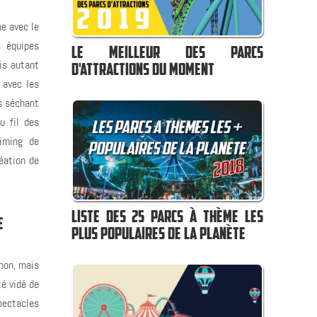
me avec le
s équipes
LE MEILLEUR DES PARCS
ais autant
D'ATTRACTIONS DU MOMENT
 avec les
s séchant
u fil des
timing de
éation de
LISTE DES 25 PARCS À THÈME LES
E
PLUS POPULAIRES DE LA PLANÈTE
 non, mais
té vidé de
spectacles