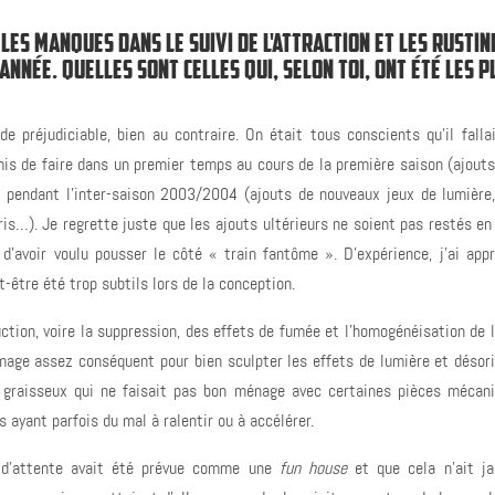
 LES MANQUES DANS LE SUIVI DE L'ATTRACTION ET LES RUSTIN
ANNÉE. QUELLES SONT CELLES QUI, SELON TOI, ONT ÉTÉ LES P
e préjudiciable, bien au contraire. On était tous conscients qu’il fallai
rmis de faire dans un premier temps au cours de la première saison (ajouts
pendant l’inter-saison 2003/2004 (ajouts de nouveaux jeux de lumière,
ris…). Je regrette juste que les ajouts ultérieurs ne soient pas restés en
’avoir voulu pousser le côté « train fantôme ». D’expérience, j’ai appr
t-être été trop subtils lors de la conception.
ction, voire la suppression, des effets de fumée et l’homogénéisation de l
umage assez conséquent pour bien sculpter les effets de lumière et désori
du graisseux qui ne faisait pas bon ménage avec certaines pièces mécan
 ayant parfois du mal à ralentir ou à accélérer.
e d’attente avait été prévue comme une
fun house
et que cela n’ait j