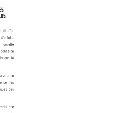
ES
LUS
t étoffer
 d’effets,
 nouvelle
 cohésion
is que la
a vitesse
enter les
iques des
amais été