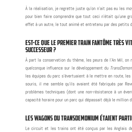
À la réalisation, je regrette juste qu’on n’ait pas eu les m
pour bien faire comprendre que tout ceci n’était qu’une g
effet à un autre, le tout animé et entretenu par des petits 
EST-CE QUE LE PREMIER TRAIN FANTÔME TRÈS VI
SUCCESSEUR ?
À part la conservation du thème, les peurs de l’An Mil, on
quelconque influence sur le développement du
TransDemon
les équipes du parc s’évertuaient à le mettre en route, le
souris, il me semble qu’ils avaient été fabriqués par Rev
problèmes techniques (dont une non-résistance à un évent
capacité horaire pour un parc qui dépassait déjà le million d
LES WAGONS DU TRANSDEMONIUM ÉTAIENT PARTIC
Le circuit et les trains ont été conçus par les Anglais 