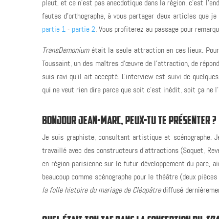
pleut, et ce n'est pas anecdotique dans la région, c'est l'en
fautes d'orthographe, à vous partager deux articles que je 
partie 1
-
partie 2
. Vous profiterez au passage pour remarq
TransDemonium
était la seule attraction en ces lieux. Pou
Toussaint, un des maîtres d’œuvre de l'attraction, de répon
suis ravi qu'il ait accepté. L'interview est suivi de quelqu
qui ne veut rien dire parce que soit c'est inédit, soit ça ne 
BONJOUR JEAN-MARC, PEUX-TU TE PRÉSENTER ?
Je suis graphiste, consultant artistique et scénographe. J
travaillé avec des constructeurs d’attractions (Soquet, Re
en région parisienne sur le futur développement du parc, ains
beaucoup comme scénographe pour le théâtre (deux pièces à
la folle histoire du mariage de Cléopâtre
diffusé dernièreme