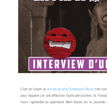
Temps de lecture :
10
min
C'est en lisant un
article du site Dimension Parcs
, très co
pour laquelle j'ai une affection toute particulière, le
Trans
tours rigolardes au spectacle
Main basse sur la Joconde
,