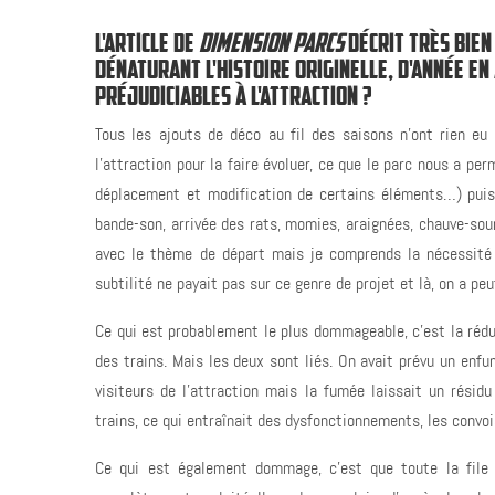
L'ARTICLE DE
DIMENSION PARCS
DÉCRIT TRÈS BIEN
DÉNATURANT L'HISTOIRE ORIGINELLE, D'ANNÉE EN 
PRÉJUDICIABLES À L'ATTRACTION ?
Tous les ajouts de déco au fil des saisons n’ont rien eu d
l’attraction pour la faire évoluer, ce que le parc nous a pe
déplacement et modification de certains éléments…) puis 
bande-son, arrivée des rats, momies, araignées, chauve-sou
avec le thème de départ mais je comprends la nécessité d
subtilité ne payait pas sur ce genre de projet et là, on a peu
Ce qui est probablement le plus dommageable, c’est la rédu
des trains. Mais les deux sont liés. On avait prévu un enf
visiteurs de l’attraction mais la fumée laissait un rési
trains, ce qui entraînait des dysfonctionnements, les convois
Ce qui est également dommage, c’est que toute la fil