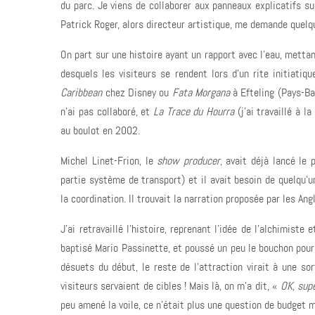
du parc. Je viens de collaborer aux panneaux explicatifs sur
Patrick Roger, alors directeur artistique, me demande quelqu
On part sur une histoire ayant un rapport avec l’eau, metta
desquels les visiteurs se rendent lors d’un rite initiati
Caribbean
chez Disney ou
Fata Morgana
à Efteling (Pays-Bas
n’ai pas collaboré, et
La Trace du Hourra
(j’ai travaillé à l
au boulot en 2002.
Michel Linet-Frion, le
show producer
, avait déjà lancé le
partie système de transport) et il avait besoin de quelqu’u
la coordination. Il trouvait la narration proposée par les Ang
J’ai retravaillé l’histoire, reprenant l’idée de l’alchimist
baptisé Mario Passinette, et poussé un peu le bouchon pour
désuets du début, le reste de l’attraction virait à une so
visiteurs servaient de cibles ! Mais là, on m’a dit, «
OK, supe
peu amené la voile, ce n’était plus une question de budget 