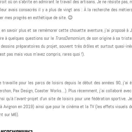
droit où on s'abrite en admirant le travail des artisans. Je ne résiste pas, 
leur avais consacrés il y a plus de vingt ans : À la recherche des métier
uer mes progrès en esthétique de site. 😉
r en savoir plus et se remémorer cette chouette aventure, j'ai proposé à 
dre à quelques questions sur le
TransDemomium
, de son origine à sa triste 
es dessins préparatoires du projet, souvent très drôles et surtout quasi-in
l'est pas mais vous m'avez compris, rares quoi !).
e travaille pour les parcs de loisirs depuis le début des années 90, j’ai 
verchon, Pax Design, Coaster Works…). Plus récemment, j’ai collaboré avec
i qu’à l’avant-projet d’un site de loisirs pour une fédération sportive. Je
 Avignon en 2019) ainsi que pour le cinéma et la TV (les effets visuels 
nt sur M6).