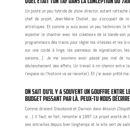
QUEL ÉTAIT TON TAF DANS LA CONCEPTION DU
TRA
Un poste un peu hybride de
show director
, autant rattaché à
chef de projet, Jean-Marie Chollet, qui s’occupait de l
artistiques. Et comme je suis aussi un peu technicien, la f
arpenter le chantier avec les créateurs de la bande-son 
programmeurs des trains pour régler les vitesses et les à-
sur une corde à linge, les panneaux de signalisation, les
saisons…). Je me souviens avoir passé pas mal de nui
déclenchement des effets. Un travail à mi-chemin entre la 
l’espace où l’histoire va se raconter). Et j’ai aussi prêté ma
ON SAIT QU'IL Y A SOUVENT UN GOUFFRE ENTRE LE
BUDGET PASSANT PAR LÀ. PEUX-TU NOUS DÉCRIRE 
Comme diraient Dieudonné et Darmon dans
Mission Cléopât
si…). Il faut, en fait, remonter à 1997. Le projet avorté de 
ses entrailles depuis bien longtemps et le site sert de sal