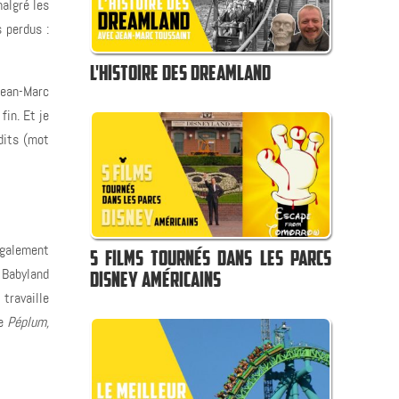
malgré les
s perdus :
L'HISTOIRE DES DREAMLAND
Jean-Marc
fin. Et je
édits (mot
également
5 FILMS TOURNÉS DANS LES PARCS
 Babyland
DISNEY AMÉRICAINS
 travaille
de
Péplum,