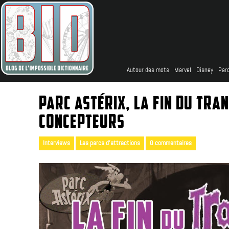
Autour des mots
Marvel
Disney
Parc
PARC ASTÉRIX, LA FIN DU TRA
CONCEPTEURS
Interviews
Les parcs d'attractions
0 commentaires
|
,
|