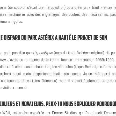
oyens (ce coup-ci, c’était bien la question) pour créer un « liant » entre 
rosse machinerie, avec des engrenages, des poulies, des mécanismes, pas
démons rigolos.
TE DISPARU DU PARC ASTÉRIX A HANTÉ LE PROJET DE SON
 ne peut pas dire que
L’Apocalypse
(nom du train fantôme original) ait pu 
ium
. J’avais eu la chance de le tester lors de l’inter-saison 1989/1990,
s décors étaient assez chouettes, les véhicules (façon Bretzel, en forme d
erchon) aussi. mais l’expérience était très courte. Je ne m’étendrai pa
uel incendie de certains éléments) mais il y avait également de gros 
e visiteurs annuel.
ULIERS ET NOVATEURS. PEUX-TU NOUS EXPLIQUER POURQUOI
de WGH, entreprise suggérée par Farmer Studios, qui fournissait l’ensem