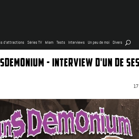
s d’attractions
Séries TV
Miam
Tests
Interviews
Un peu de moi
Divers
NSDEMONIUM - INTERVIEW D'UN DE SE
17