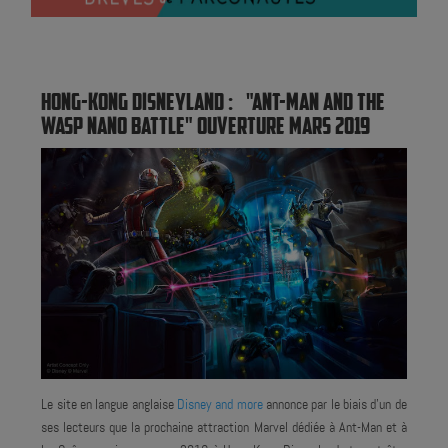
Temps de lecture :
4
min
HONG-KONG DISNEYLAND : "ANT-MAN AND THE
WASP NANO BATTLE" OUVERTURE MARS 2019
Le site en langue anglaise
Disney and more
annonce par le biais d'un de
ses lecteurs que la prochaine attraction Marvel dédiée à Ant-Man et à