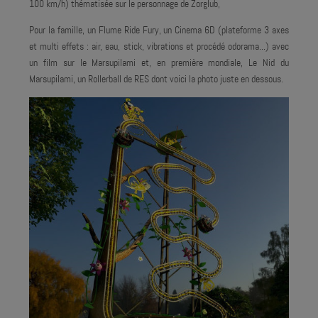
100 km/h) thématisée sur le personnage de Zorglub,
Pour la famille, un Flume Ride Fury, un Cinema 6D (plateforme 3 axes
et multi effets : air, eau, stick, vibrations et procédé odorama...) avec
un film sur le Marsupilami et, en première mondiale, Le Nid du
Marsupilami, un Rollerball de RES dont voici la photo juste en dessous.