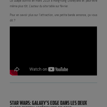
La Guêpe ouvrira en mars 2019 à Hong-Kong Disneyland et peut-être
même plus tôt. L'auteur du site table sur février.
Pour en savoir plus sur l'attraction, une petite bande annonce, ça vous
dit ?
STAR WARS: GALAXY’S EDGE DANS LES DEUX