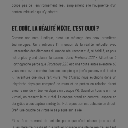
coupe pas de l'environnement réel, simplement elle l'augmente d'un
contenu virtuelle qui s'y adapte.
ET, DONC, LA RÉALITÉ MIXTE, C'EST QUOI ?
Comme son nom l'indique, c'est un mélange des deux premières
technologies. On y retrouve l'immersion de la réalité virtuelle avec
l’interaction des éléments du monde réel reconstitué, ré-habillé, et pour
notre plus grand plaisir fantasmé. Dans
Protocol 223
- Attention à
l'orthographe parce que
Proctolog 223
est une toute autre aventure où
vous incarnez la caméra d'une coloscopie que je n'ai pas envie de tester
-, l'aventure que nous fait vivre
The Cluster
, nous évoluons dans un
labyrinthe physique composé de murs et de portes en relation direct
avec le monde virtuel vu depuis un casque VR. Quand on touche un mur
virtuel, on ressent le mur réel. Le casque prend en compte l’espace en
dur grâce à des capteurs intégrés. Notre position est calculée en direct.
Bref, une couche de virtuelle se plaque sur le réel.
Et si, à ce moment de l'article, parce que c'est classe, je citais du
Gilles Deleuze qui disait “Le virtuel possède une pleine réalité, en tant