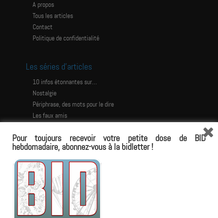
A propos
Tous les articles
Contact
Politique de confidentialité
Les séries d’articles
10 infos étonnantes sur…
Nostalgie
Périphrase, des mots pour le dire
Les faux amis
Les histoires étonnantes
Pour toujours recevoir votre petite dose de BID
Les jeux
hebdomadaire, abonnez-vous à la bidletter !
L’Impossible Dictionnaire
avoir le torse en tétons armés
antisliper
château d’eau
propagante