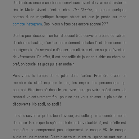
J'attendrais encore une bonne demi-heure avant de vraiment tester la
réalité Mixte. Avant d'entrer chez
The Cluster
, je prends quelques
photos d'une magnifique fresque street art que je poste sur mon
compte Instagram
. Quoi, vous n'êtes pas encore abonné ???
J'entre pour découvrir un hall d'accueil très convivial à base de tables,
de chaises hautes, d'un bar correctement achalandé et d'une série de
consignes à clés servant à déposer ses affaires et son surplus éventuel
de vêtements. En effet, il est conseillé de jouer en t-shirt ou chemise,
bref, on boucle les gros pulls en mohair.
Puis viens le temps de se jeter dans l'arène. Première étape, un
membre du staff explique le jeu, les enjeux, les personnages qui
pourront être incarné dans le jeu avec leurs pouvoirs spécifiques. Je
resterai volontairement flou pour ne pas vous enlever le plaisir de la
découverte. No spoil, no spoil !
La salle suivante, je dois bien l'avouer, est celle qui m'a donné le moins
de plaisir. Parce que la spécificité de cette virtualité là, est qu'elle est
complète, ne comprenant pas uniquement le casque VR, le casque
audio et une manette. C'est bien tout un attirail qu'on se met sur le