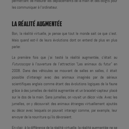
permettant de mesurer les déplacements de la main et des doigts pour
les communiquer à l'ordinateur.
LA RÉALITÉ AUGMENTÉE
Bon, la réalité virtuelle, je pense que tout le monde sait ce que c'est.
Mais quand est-il de leurs évolutions dont on entend de plus en plus
parler.
La première fois que j'ai testé la réalité augmentée, c'était au
Futuroscope
à l'ouverture de l'attraction "Les animaux du futur" en
2008. Dans des véhicules se mouvant de salles en salles, il était
possible d'interagir avec des animaux imaginés par de sérieux
scientifiques anglais comme étant des évolutions logiques de la faune
grâce à des jumelles de réalité augmentée et un bracelet-capteur placé
sur le dos de la main. Sans jumelles, on voyait un décor vide. Avec les
jumelles, on y découvrait des animaux étranges virtuellement ajoutés
au décor avec lesquels on pouvait interagir comme, par exemple, leur
envoyer de la nourriture qu'ils dévoraient.
En clair, à la différence de la réalité virtuelle, la réalité augmentée ne se