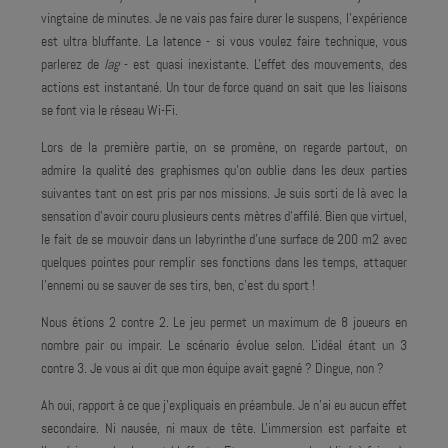
vingtaine de minutes. Je ne vais pas faire durer le suspens, l'expérience
est ultra bluffante. La latence - si vous voulez faire technique, vous
parlerez de
lag
- est quasi inexistante. L'effet des mouvements, des
actions est instantané. Un tour de force quand on sait que les liaisons
se font via le réseau Wi-Fi.
Lors de la première partie, on se promène, on regarde partout, on
admire la qualité des graphismes qu'on oublie dans les deux parties
suivantes tant on est pris par nos missions. Je suis sorti de là avec la
sensation d'avoir couru plusieurs cents mètres d'affilé. Bien que virtuel,
le fait de se mouvoir dans un labyrinthe d'une surface de 200 m2 avec
quelques pointes pour remplir ses fonctions dans les temps, attaquer
l'ennemi ou se sauver de ses tirs, ben, c'est du sport !
Nous étions 2 contre 2. Le jeu permet un maximum de 8 joueurs en
nombre pair ou impair. Le scénario évolue selon. L'idéal étant un 3
contre 3. Je vous ai dit que mon équipe avait gagné ? Dingue, non ?
Ah oui, rapport à ce que j'expliquais en préambule. Je n'ai eu aucun effet
secondaire. Ni nausée, ni maux de tête. L'immersion est parfaite et