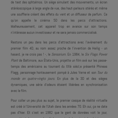
de test des ophtalmos. Un siège simulant des mouvements, un écran
stéréoscopique à large angle de vue, des haut-parleurs stéréo et même
une soufflerie créant des effets du vent et un diffuseur de parfum. Ce
qu'on appelle le cinéma 5D dans les parcs d'attractions.
Malheureusement, cet appareil trop en avance sur son temps
n'intéresse aucun investisseur et ne sera jamais commercialisé.
Restons un peu dans les parcs d'attractions avec l'avènement du
premier film 4D, au nom assez proche de l'invention de Heilig - un
hasard, je ne crois pas ! -, le
Sensorium
. En 1984, le
Six Flags Power
Plant
de Baltimore, aux États-Unis, projette un film axé sur les passe-
temps des américains au tournant du XXè siècl,e présenté Phineas
Flagg, personnage honteusement pompé à Jules Verne et son
Tour du
monde en quatre-vingts jours
. En plus de la 3D et des sièges
dynamiques, une série d'odeurs étaient libérées en synchronisation
avec le film.
Pour coller un peu plus au sujet, le premier casque de réalité virtuelle
est créé à l'Université de l'Utah dans les années 70. Eh oui, ça ne date
pas d'hier. Et c'est en 1982 que le gant de données voit le jour,