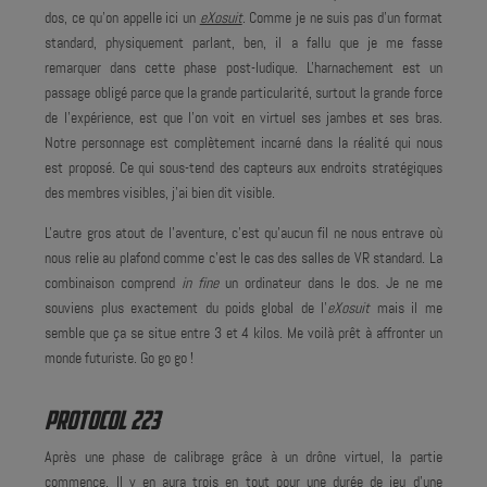
dos, ce qu'on appelle ici un
eXosuit
. Comme je ne suis pas d'un format
standard, physiquement parlant, ben, il a fallu que je me fasse
remarquer dans cette phase post-ludique. L'harnachement est un
passage obligé parce que la grande particularité, surtout la grande force
de l'expérience, est que l'on voit en virtuel ses jambes et ses bras.
Notre personnage est complètement incarné dans la réalité qui nous
est proposé. Ce qui sous-tend des capteurs aux endroits stratégiques
des membres visibles, j'ai bien dit visible.
L'autre gros atout de l'aventure, c'est qu'aucun fil ne nous entrave où
nous relie au plafond comme c'est le cas des salles de VR standard. La
combinaison comprend
in fine
un ordinateur dans le dos. Je ne me
souviens plus exactement du poids global de l'
eXosuit
mais il me
semble que ça se situe entre 3 et 4 kilos. Me voilà prêt à affronter un
monde futuriste. Go go go !
PROTOCOL 223
Après une phase de calibrage grâce à un drône virtuel, la partie
commence. Il y en aura trois en tout pour une durée de jeu d'une