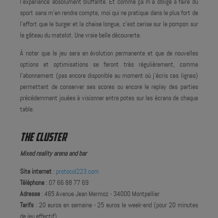
l'expérience absolument bluffante. Et comme ça m'a obligé à faire du
sport sans m'en rendre compte, moi qui ne pratique dans le plus fort de
l'effort que le burger et la chaise longue, c'est cerise sur le pompon sur
le gâteau du matelot. Une vraie belle découverte.
À noter que le jeu sera en évolution permanente et que de nouvelles
options et optimisations se feront très régulièrement, comme
l'abonnement (pas encore disponible au moment où j'écris ces lignes)
permettant de conserver ses scores ou encore le replay des parties
précédemment jouées à visionner entre potes sur les écrans de chaque
table.
THE CLUSTER
Mixed reality arena and bar
Site internet
:
protocol223.com
Téléphone
: 07 66 88 77 69
Adresse
: 465 Avenue Jean Mermoz - 34000 Montpellier
Tarifs
: 20 euros en semaine - 25 euros le week-end (pour 20 minutes
de jeu effectif)