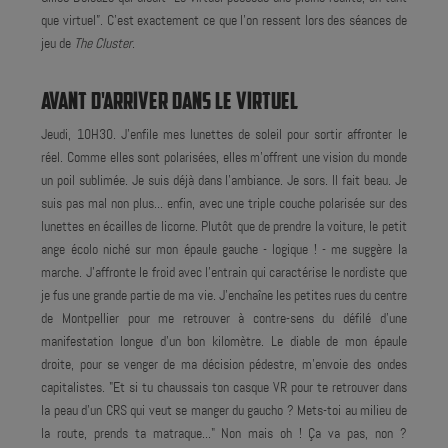
que virtuel”. C'est exactement ce que l'on ressent lors des séances de
jeu de
The Cluster
.
AVANT D'ARRIVER DANS LE VIRTUEL
Jeudi, 10H30. J'enfile mes lunettes de soleil pour sortir affronter le
réel. Comme elles sont polarisées, elles m'offrent une vision du monde
un poil sublimée. Je suis déjà dans l'ambiance. Je sors. Il fait beau. Je
suis pas mal non plus... enfin, avec une triple couche polarisée sur des
lunettes en écailles de licorne. Plutôt que de prendre la voiture, le petit
ange écolo niché sur mon épaule gauche - logique ! - me suggère la
marche. J'affronte le froid avec l'entrain qui caractérise le nordiste que
je fus une grande partie de ma vie. J'enchaîne les petites rues du centre
de Montpellier pour me retrouver à contre-sens du défilé d'une
manifestation longue d'un bon kilomètre. Le diable de mon épaule
droite, pour se venger de ma décision pédestre, m'envoie des ondes
capitalistes. "Et si tu chaussais ton casque VR pour te retrouver dans
la peau d'un CRS qui veut se manger du gaucho ? Mets-toi au milieu de
la route, prends ta matraque..." Non mais oh ! Ça va pas, non ?