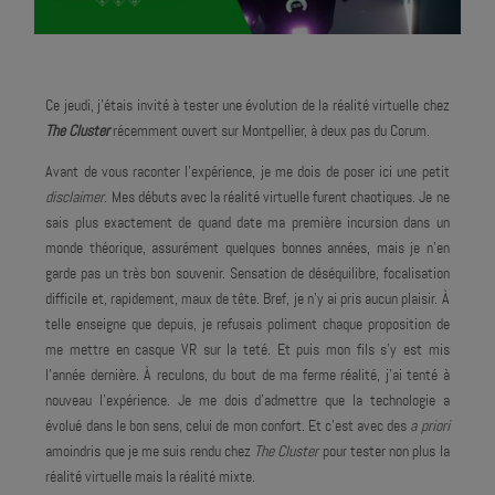
Temps de lecture :
8
min
Ce jeudi, j'étais invité à tester une évolution de la réalité virtuelle chez
The Cluster
récemment ouvert sur Montpellier, à deux pas du Corum.
Avant de vous raconter l'expérience, je me dois de poser ici une petit
disclaimer
. Mes débuts avec la réalité virtuelle furent chaotiques. Je ne
sais plus exactement de quand date ma première incursion dans un
monde théorique, assurément quelques bonnes années, mais je n'en
garde pas un très bon souvenir. Sensation de déséquilibre, focalisation
difficile et, rapidement, maux de tête. Bref, je n'y ai pris aucun plaisir. À
telle enseigne que depuis, je refusais poliment chaque proposition de
me mettre en casque VR sur la teté. Et puis mon fils s'y est mis
l'année dernière. À reculons, du bout de ma ferme réalité, j'ai tenté à
nouveau l'expérience. Je me dois d'admettre que la technologie a
évolué dans le bon sens, celui de mon confort. Et c'est avec des
a priori
amoindris que je me suis rendu chez
The Cluster
pour tester non plus la
réalité virtuelle mais la réalité mixte.